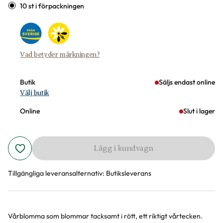
10 st i förpackningen
Vad betyder märkningen?
Butik
Säljs endast online
Välj butik
Online
Slut i lager
Lägg i kundvagn
Tillgängliga leveransalternativ:
Butiksleverans
Vårblomma som blommar tacksamt i rött, ett riktigt vårtecken.
Produktinformation