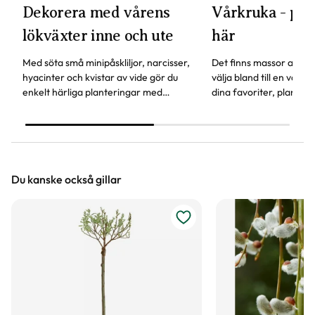
Dekorera med vårens
Vårkruka - pla
lökväxter inne och ute
här
Med söta små minipåskliljor, narcisser,
Det finns massor av här
hyacinter och kvistar av vide gör du
välja bland till en vårk
enkelt härliga planteringar med
dina favoriter, plantera 
vårkänsla. Vårblommorna piggar upp
bara våra steg för steg
både inomhus och på trappan.
din vårkruka klar!
Du kanske också gillar