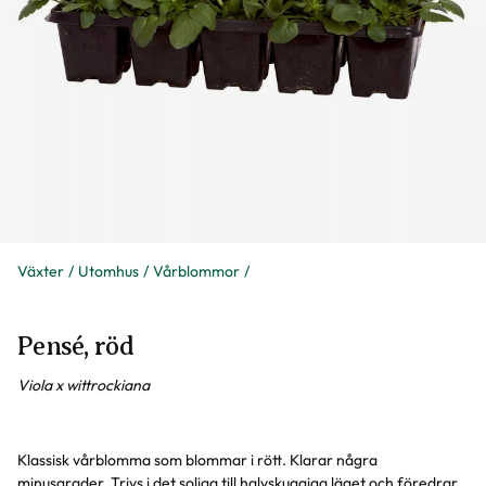
Växter
Utomhus
Vårblommor
Pensé, röd
Viola x wittrockiana
Klassisk vårblomma som blommar i rött. Klarar några
minusgrader. Trivs i det soliga till halvskuggiga läget och föredrar