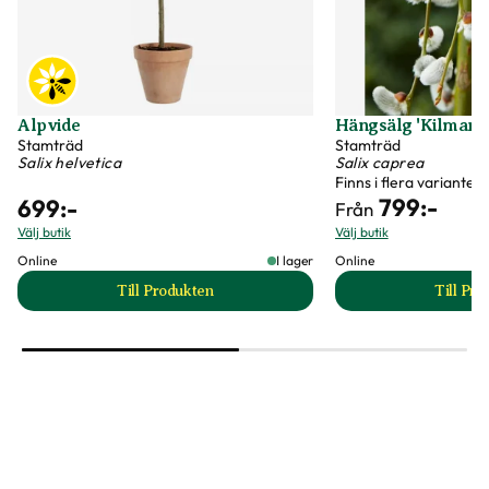
Alpvide
Hängsälg 'Kilmarn
Stamträd
Stamträd
Salix helvetica
Salix caprea
Finns i flera varianter
799
:-
699
:-
Från
Välj butik
Välj butik
Online
I lager
Online
Till Produkten
Till Pr
till Alpvide produktsida
t