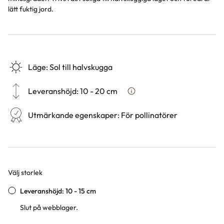
lätt fuktig jord.
Läge
:
Sol till halvskugga
Leveranshöjd
:
10 - 20 cm
Hur vi mäter leveranshöjd på 
Utmärkande egenskaper
:
För pollinatörer
Välj storlek
Varianter
Leveranshöjd: 10 - 15 cm
Slut på webblager.