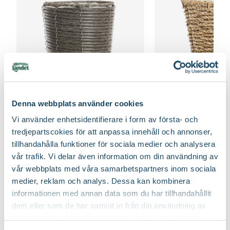
Förpackningsantal
10 st i förpackningen
Jordprodukter
Yrkesodlarjord
Utmärkande egenskaper
För pollinatörer
Certifiering
Från Sverige
Vad betyder märkningen?
Ursprung
kulturursprung
Korgkruka Elton
Korgkruka Celina
Denna webbplats använder cookies
Art nr
295217
Finns i flera varianter
Vi använder enhetsidentifierare i form av första- och
59
90
Från
tredjepartscokies för att anpassa innehåll och annonser,
Välj butik
Välj butik
tillhandahålla funktioner för sociala medier och analysera
Online
Slut i lager
Online
vår trafik. Vi delar även information om din användning av
Till Produkten
Till Produ
till Korgkruka Elton produktsida
til
vår webbplats med våra samarbetspartners inom sociala
medier, reklam och analys. Dessa kan kombinera
informationen med annan data som du har tillhandahållit
dem eller som de har samlat in från din användning av
Inspiration med vårens första blommor
deras tjänster. Läs mer om olika cookies genom att