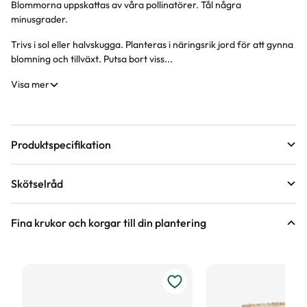
Blommorna uppskattas av våra pollinatörer. Tål några
minusgrader.
Trivs i sol eller halvskugga. Planteras i näringsrik jord för att gynna
blomning och tillväxt. Putsa bort viss...
Visa mer
Produktspecifikation
Leveranshöjd
10 - 20 cm
Skötselråd
Hur vi mäter leveranshöjd på växter
Växtsätt
Kraftigt, Tuvbildande
Läge
Sol till halvskugga
Fina krukor och korgar till din plantering
Blomfärg
Röd
Vatten
Behöver regelbunden vattning
Hur ska du vattna växten?
Bladfärg
Grön
Näring
Långtidsverkande näring