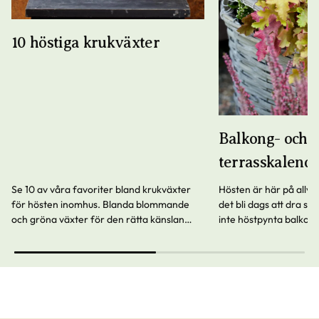
10 höstiga krukväxter
Balkong- och
terrasskalende
Se 10 av våra favoriter bland krukväxter
Hösten är här på allv
för hösten inomhus. Blanda blommande
det bli dags att dra s
och gröna växter för den rätta känslan
inte höstpynta balkong
hemma hos dig.
vitlöken!