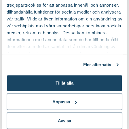
tredjepartscokies för att anpassa innehåll och annonser,
tillhandahålla funktioner för sociala medier och analysera
vår trafik. Vi delar även information om din användning av
vår webbplats med våra samarbetspartners inom sociala
medier, reklam och analys. Dessa kan kombinera
informationen med annan data som du har tillhandahållit
Hartassbräken
dem eller som de har samlat in från din användning av
deras tjänster. Läs mer om olika cookies genom att
Med sina silvergrå blad i oregelbundna former är
klicka på länken 'Fler alternativ'."
hartassbräken en given favorit på hösten.
Fler alternativ
Hartassbräken vill inte stå soligt utan trivs en bit in i
rummet.
Tillåt alla
Läs mer om hur du sköter din hartassbräken här.
Anpassa
Avvisa