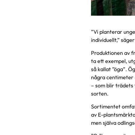
”Vi planterar ung
individuellt,” säg
Produktionen av fru
ta ett exempel, u
så kallat ”öga”. 
några centimeter o
– som blir trädets 
sorten.
Sortimentet omfat
av E-plantsmärkta 
men själva odlings