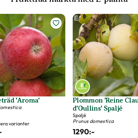
träd 'Aroma'
Plommon 'Reine Cla
domestica
d'Oullins' Spaljé
Spaljé
Prunus domestica
flera varianter
-
1290
:-