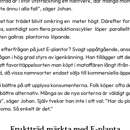
lträd är i stor utsträckning ett hantverk, där många mo
e ännu i alla fall”, säger Johan.
ret har trädet blivit omkring en ­ meter högt. Därefter fo
kruka, samtidigt som flera produktionscykler ­ löper ­ parallellt
ten gallras ­ plantorna ­ löpande.
 efterfrågan på just E-plantor? Svagt uppåtgående, ans
ågan i hög grad styrs av igenkänning. Han tillägger att de
t favoritäppelsorten man köpt i mataffären långt ifrån al
, då vissa namnsorter endast säljs till kommersiella äpp
i bättre på att upplysa konsumenterna. Folk köper ofta d
bättre alternativ. Många av de nya sorterna är väldigt g
, säger Johan. Själv tvekar han inte i sitt val: ”Har du pla
roma. Så enkelt är det.”
Fruktträd märkta med E-planta