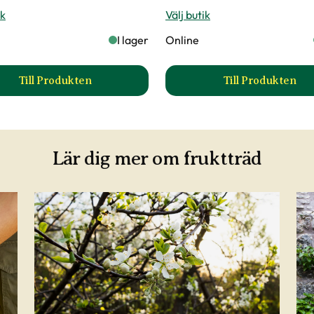
ik
Välj butik
I lager
Online
Till Produkten
Till Produkten
tsida
till Äppleträd 'Aroma' produktsida
till Plommo
Lär dig mer om fruktträd