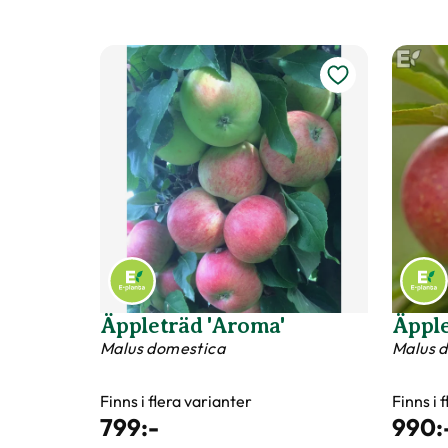
Äppleträd 'Aroma'
Äpple
Malus domestica
Malus 
Finns i flera varianter
Finns i 
799
:-
990
: