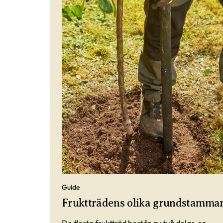
Guide
Fruktträdens olika grundstamma
De flesta fruktträd består av två delar, en