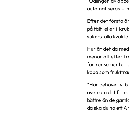
”Odlingen av äppe
automatiseras – int
Efter det första å
på fält ­ eller i ­ 
säkerställa kvalite
Hur är det då med
menar att efter­ fr
för konsumenten at
köpa som fruktträd
”Här behöver vi bl
även om det finns 
bättre än de gamla”
då ska du ha ett A