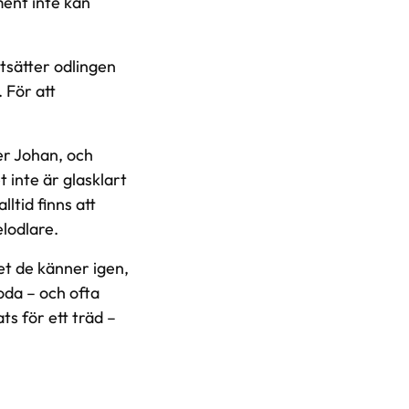
ment inte kan
rtsätter odlingen
. För att
er Johan, och
t inte är glasklart
ltid finns att
elodlare.
et de känner igen,
oda – och ofta
ts för ett träd –