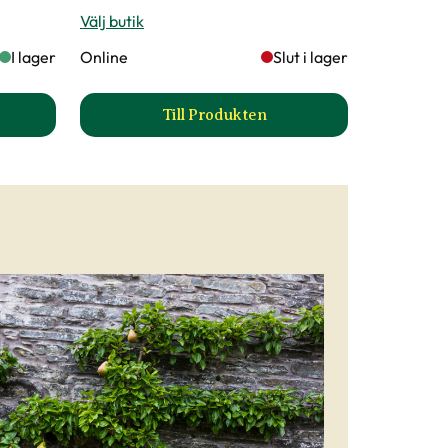
Välj butik
I lager
Online
Slut i lager
Till Produkten
n 'Reine Claude d'Oullins' Spaljé produktsida
till Päronträd 'Clara Frijs' produ