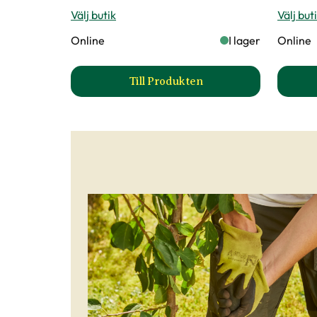
Välj butik
Välj but
Online
I lager
Online
Till Produkten
till Äppleträd 'Aroma' produk