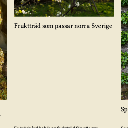
Fruktträd som passar norra Sverige
Sp
r
En trädgård behöver fruktträd för att vara
Spa