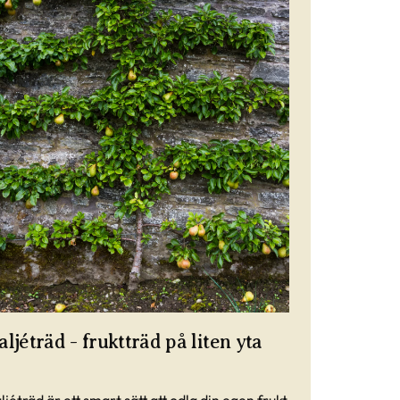
aljéträd - fruktträd på liten yta
ljéträd är ett smart sätt att odla din egen frukt