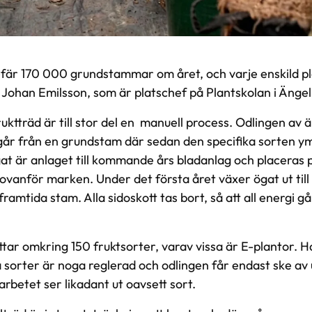
efär 170 000 grundstammar om året, och varje enskild p
er Johan Emilsson, som är platschef på Plantskolan i Änge
ktträd är till stor del en ­ manuell process. Odlingen av ä
tgår från en grundstam där sedan den specifika sorten y
Ögat är anlaget till kommande års bladanlag och placera
vanför marken. Under det första året växer ögat ut till e
framtida stam. Alla sidoskott tas bort, så att all energi gå
tar omkring 150 fruktsorter, varav vissa är E-plantor. 
sorter är noga reglerad och odlingen får endast ske av 
arbetet ser likadant ut oavsett sort.