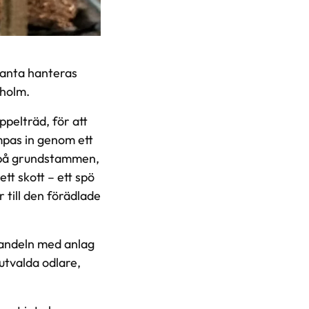
lanta hanteras
lholm.
ppelträd, för att
mpas in genom ett
s på grundstammen,
tt skott – ett spö
r till den förädlade
Handeln med anlag
utvalda odlare,