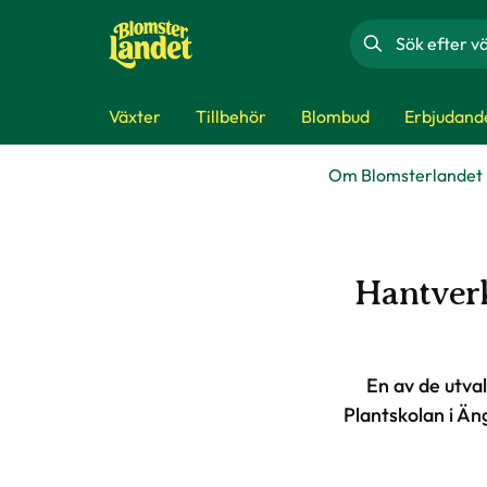
Sök
Växter
Tillbehör
Blombud
Erbjudand
Om Blomsterlandet
Hantverk
En av de utva
Plantskolan i Äng