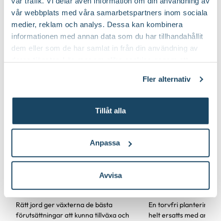
vår trafik. Vi delar även information om din användning av
vår webbplats med våra samarbetspartners inom sociala
medier, reklam och analys. Dessa kan kombinera
informationen med annan data som du har tillhandahållit
dem eller som de har samlat in från din användning av
deras tjänster. Läs mer om olika cookies genom att
klicka på länken 'Fler alternativ'."
Fler alternativ
Tillåt alla
Anpassa
Torvfri & torv
Vilken jord passar bäst
planteringsjor
till vad?
Avvisa
Blomsterlande
Rätt jord ger växterna de bästa
En torvfri planteringsj
förutsättningar att kunna tillväxa och
helt ersatts med andra a