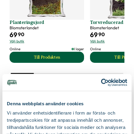
Planteringsjord
Torvreducerad Plan
Blomsterlandet
Blomsterlandet
69
69
90
90
Välj butik
Välj butik
Online
I lager
Online
Till Produkten
Till Produ
till Planteringsjord produktsida
til
Lär dig mer om jord och gödsel
Denna webbplats använder cookies
Vi använder enhetsidentifierare i form av första- och
tredjepartscokies för att anpassa innehåll och annonser,
tillhandahålla funktioner för sociala medier och analysera