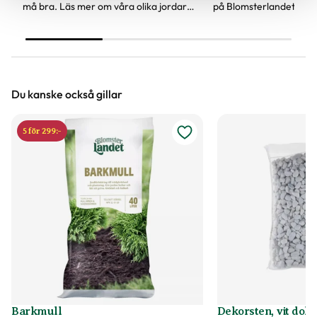
må bra. Läs mer om våra olika jordar
på Blomsterlandet är en
samt vilken jord som passar till vad och
framtiden. Här kan du 
lämpar sig för olika växter.
nya torvfria och den t
jorden, som passar bra t
perenner, buskar och t
Du kanske också gillar
5 för 299:-
Barkmull
Dekorsten, vit dolo