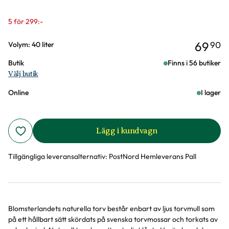
5 för 299:-
69
90
Varianter
Volym: 40 liter
Butik
Finns i 56 butiker
Välj butik
Online
I lager
Lägg i kundvagn
Tillgängliga leveransalternativ:
PostNord Hemleverans Pall
Blomsterlandets naturella torv består enbart av ljus torvmull som
Produktinformation
på ett hållbart sätt skördats på svenska torvmossar och torkats av