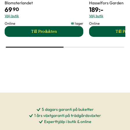
Blomsterlandet
Hasselfors Garden
69
189
:-
90
Välj butik
Välj butik
Online
I lager
Online
Till Produkten
Till Pr
till Barkmull produktsida
t
5 dagars garanti på buketter
1 års växtgaranti på trädgårdsväxter
Experthjälp i butik & online