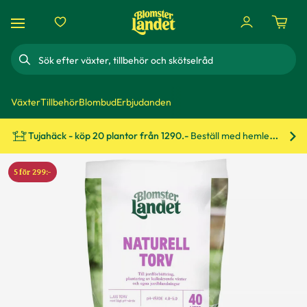
Sök
Växter
Tillbehör
Blombud
Erbjudanden
Tujahäck - köp 20 plantor från 1290.-
Beställ med hemleverans!
Bes
5 för 299:-