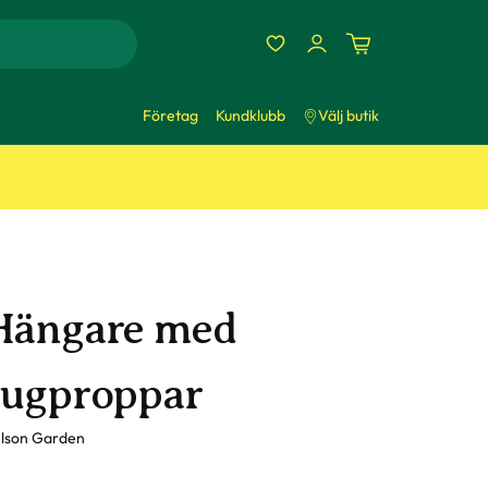
Företag
Kundklubb
Välj butik
Hängare med
sugproppar
lson Garden