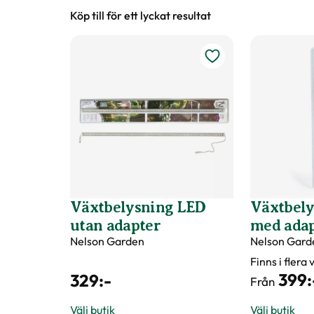
Köp till för ett lyckat resultat
Material
Lackerat stål
Längd
40 cm
Färg
Grå
Varumärke
Nelson Garden
Art nr
247504
Växtbelysning LED
Växtbel
utan adapter
med ada
Nelson Garden
Nelson Gard
Finns i flera
399
:
329
:-
Från
Välj butik
Välj butik