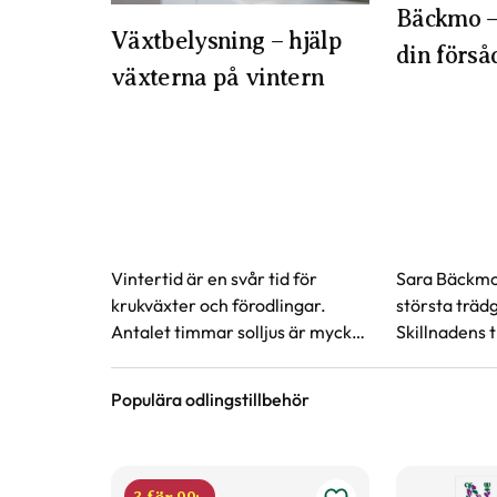
Bäckmo –
Växtbelysning – hjälp
din förså
växterna på vintern
Vintertid är en svår tid för
Sara Bäckmo
krukväxter och förodlingar.
största träd
Antalet timmar solljus är mycket
Skillnadens 
begränsade och det kan
berättar hur
behövas lite hjälp med
försådd.
Populära odlingstillbehör
tillskottsljus.