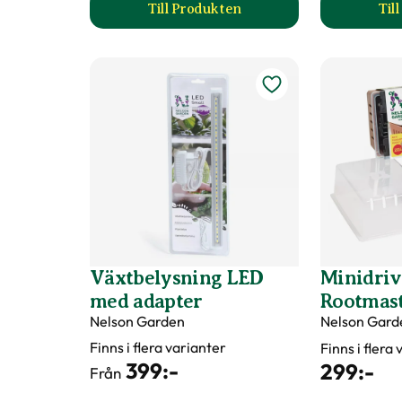
Till Produkten
Til
till Fiberpots / Fiberkruka prod
Växtbelysning LED
Minidri
med adapter
Rootmas
Nelson Garden
Nelson Gard
Finns i flera varianter
Finns i flera
399
:-
299
:-
Från