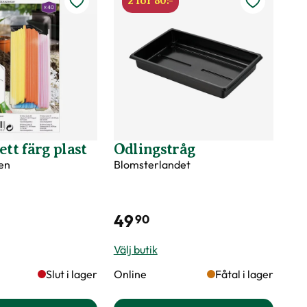
2 för 80:-
ett färg plast
Odlingstråg
en
Blomsterlandet
49
90
Välj butik
Slut i lager
Online
Fåtal i lager