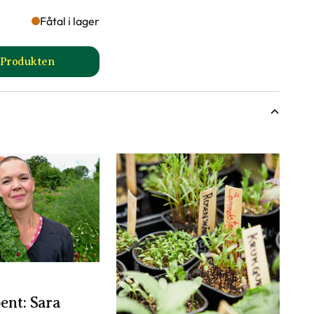
Fåtal i lager
l Produkten
pter produktsida
till Växtbelysning LED med adapter produktsida
ent: Sara