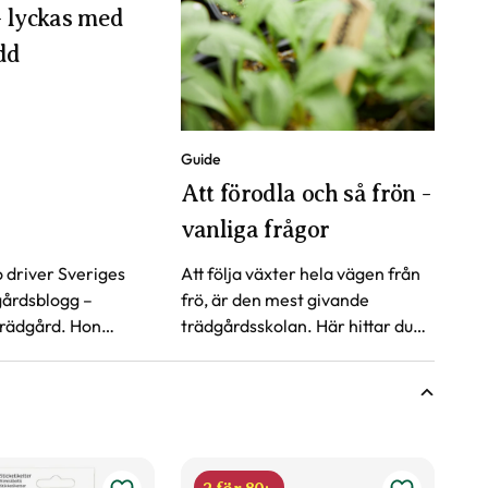
 lyckas med
dd
Guide
Att förodla och så frön -
vanliga frågor
 driver Sveriges
Att följa växter hela vägen från
gårdsblogg –
frö, är den mest givande
trädgård. Hon
trädgårdsskolan. Här hittar du
 du lyckas med din
svaren på vanliga frågor kring
att förodla och så frön.