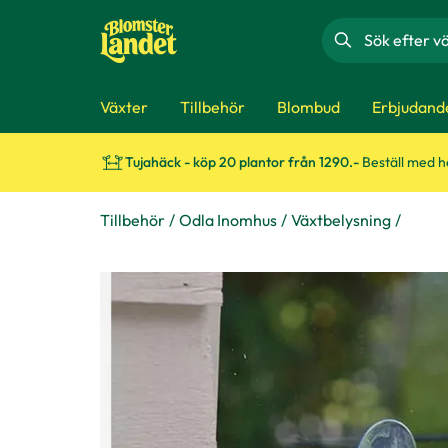
Sök
Växter
Tillbehör
Blombud
Erbjudand
Tujahäck - köp 20 plantor från 1290.-
Beställ med 
Tillbehör
Odla Inomhus
Växtbelysning