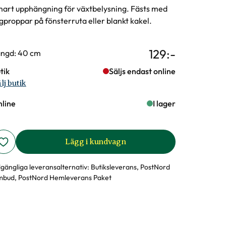
art upphängning för växtbelysning. Fästs med
gproppar på fönsterruta eller blankt kakel.
129
:-
rianter
ngd: 40 cm
tik
Säljs endast online
lj butik
line
I lager
Lägg i kundvagn
llgängliga leveransalternativ:
Butiksleverans, PostNord
bud, PostNord Hemleverans Paket