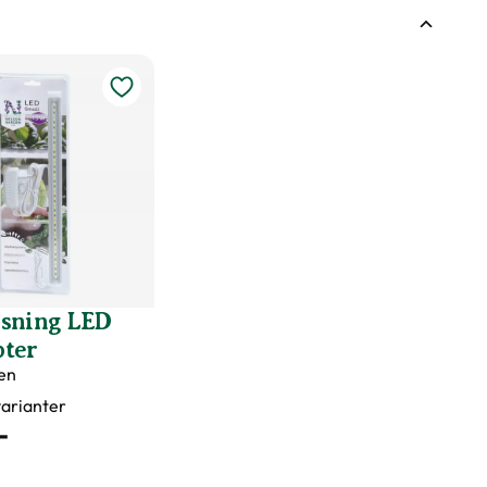
ysning LED
pter
en
 varianter
-