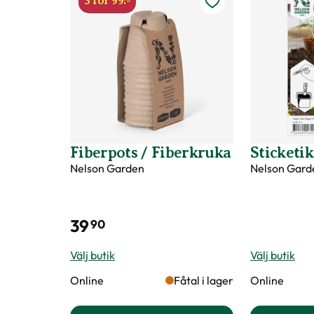
3 för 99:-
Fiberpots / Fiberkruka
Sticketik
Nelson Garden
Nelson Gard
39
90
Välj butik
Välj butik
Online
Fåtal i lager
Online