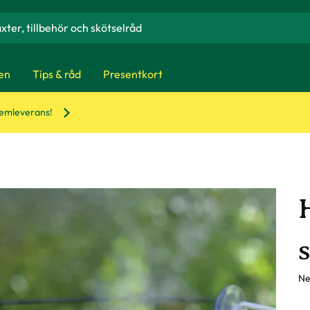
en
Tips & råd
Presentkort
hemleverans!
Ne