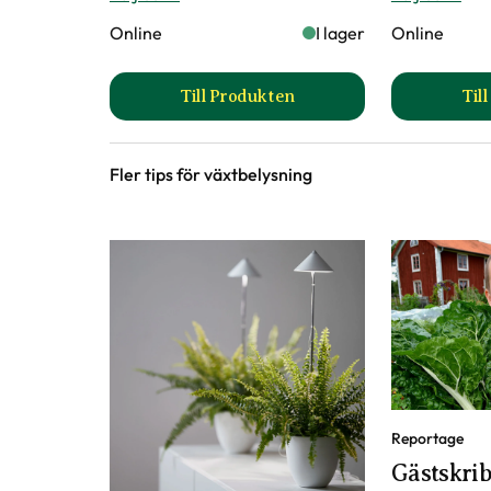
Online
I lager
Online
Till Produkten
Til
till Växtbelysning LED utan ada
Fler tips för växtbelysning
Reportage
Gästskrib