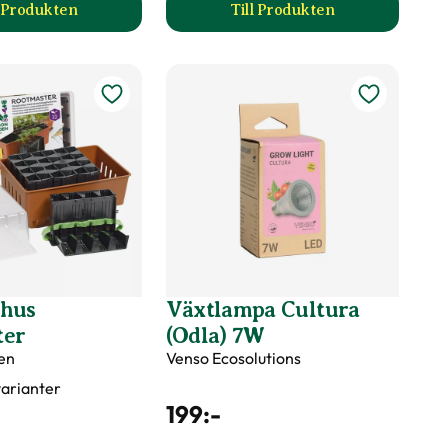
l Produkten
Till Produkten
uktsida
till Sticketikett färg plast produktsida
till Odlingstråg produk
vhus
Växtlampa Cultura
ter
(Odla) 7W
en
Venso Ecosolutions
 varianter
199
:-