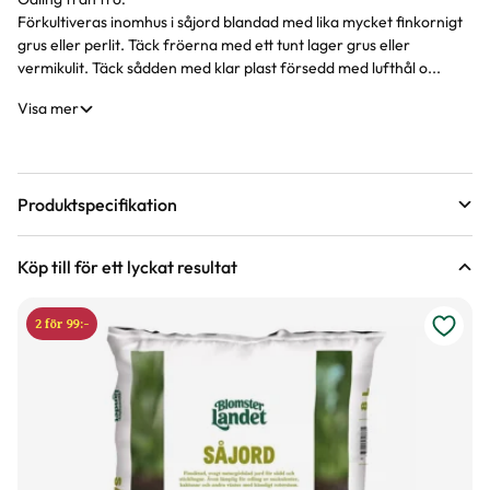
Förkultiveras inomhus i såjord blandad med lika mycket finkornigt
grus eller perlit. Täck fröerna med ett tunt lager grus eller
vermikulit. Täck sådden med klar plast försedd med lufthål o...
Visa mer
Produktspecifikation
Förväntad sluthöjd
60 - 70 cm
Köp till för ett lyckat resultat
Höjd på trädgårdsväxter
Blomfärg
Gul, Orange, Purpur, Röd
2 för 99:-
Bladfärg
Grön
Blomningstid
Juli, Augusti, September
Förpackningsantal
7 st i förpackningen