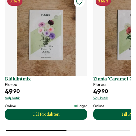
3 för 2
3 för 2
Blåklintmix
Zinnia 'Caramel Cr
Florea
Florea
49
49
90
90
Välj butik
Välj butik
Online
I lager
Online
Till Produkten
Till Pr
till Blåklintmix produktsida
t