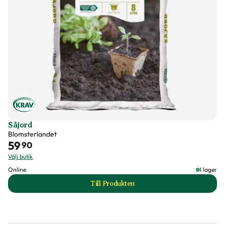
Varumärke
Impecta
Art nr
145735
Såjord
Blomsterlandet
59
90
Välj butik
Online
I lager
Till Produkten
till Såjord produktsida