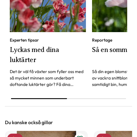
Experten tipsar
Reportage
Lyckas med dina
Så en sommar
luktärter
Det är väl få växter som fyller oss med
Så din egen blomsterä
så mycket minnen som underbart
av vackra snittblommor
doftande luktärter gör? Få dina
samtidigt bin, humlor och
luktärter att frodas som aldrig förr -
växter att surra kring.
här är experttipsen!
Trädgårdsprofilen Linda
om fröer som är lätta a
Du kanske också gillar