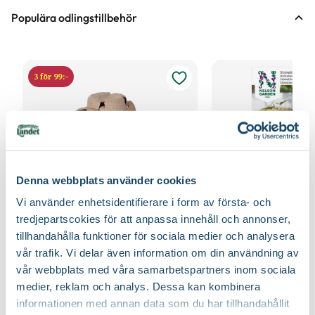
Populära odlingstillbehör
3 för 99:-
Denna webbplats använder cookies
Vi använder enhetsidentifierare i form av första- och
tredjepartscokies för att anpassa innehåll och annonser,
tillhandahålla funktioner för sociala medier och analysera
Fiberpots / Fiberkruka
Sticketikett färg pla
vår trafik. Vi delar även information om din användning av
Nelson Garden
Nelson Garden
39
90
vår webbplats med våra samarbetspartners inom sociala
Välj butik
Välj butik
medier, reklam och analys. Dessa kan kombinera
informationen med annan data som du har tillhandahållit
Online
Fåtal i lager
Online