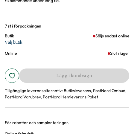
rikblommande under lång tid.
Varianter
7 st i förpackningen
Butik
Säljs endast online
Välj butik
Online
Slut i lager
Lägg i kundvagn
Tillgängliga leveransalternativ:
Butiksleverans, PostNord Ombud,
PostNord Varubrev, PostNord Hemleverans Paket
För rabatter och samplanteringar.
Produktinformation
Odling från frö: