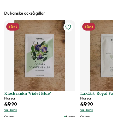
Du kanske också gillar
3 för 2
3 för 2
Klockranka 'Violet Blue'
Luktärt 'Royal Fam
Florea
Florea
49
49
90
90
Välj butik
Välj butik
Online
I lager
Online