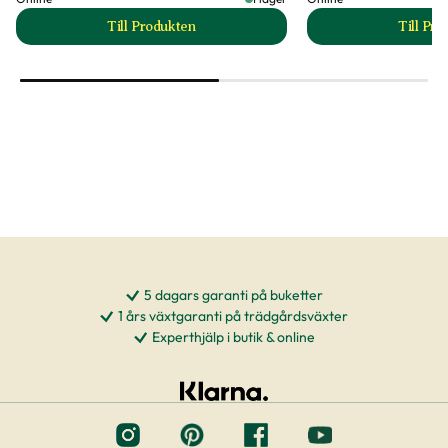
Till Produkten
Till Pr
till Klockranka 'Violet Blue' produktsida
t
5 dagars garanti på buketter
1 års växtgaranti på trädgårdsväxter
Experthjälp i butik & online