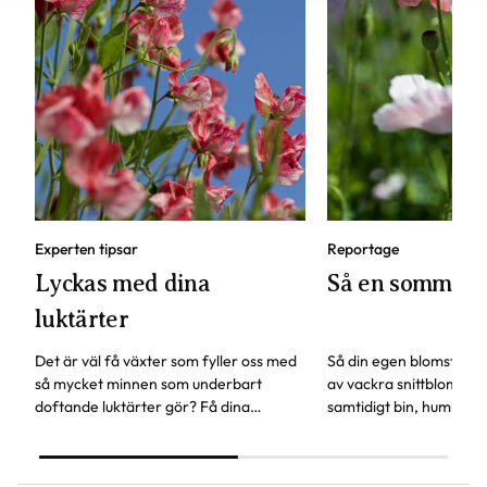
Experten tipsar
Reportage
Lyckas med dina
Så en sommar
luktärter
Det är väl få växter som fyller oss med
Så din egen blomsterä
så mycket minnen som underbart
av vackra snittblommor
doftande luktärter gör? Få dina
samtidigt bin, humlor och
luktärter att frodas som aldrig förr -
växter att surra kring.
här är experttipsen!
Trädgårdsprofilen Linda
om fröer som är lätta a