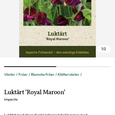
1
/
2
Växter
Fröer
Blomsterfröer
Klätterväxter
Luktärt 'Royal Maroon'
Impecta