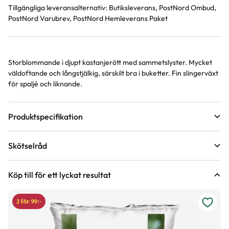
Tillgängliga leveransalternativ:
Butiksleverans, PostNord Ombud,
PostNord Varubrev, PostNord Hemleverans Paket
Storblommande i djupt kastanjerött med sammetslyster. Mycket
Produktinformation
väldoftande och långstjälkig, särskilt bra i buketter. Fin slingerväxt
för spaljé och liknande.
Produktspecifikation
Förväntad sluthöjd
200 - 250 cm
Skötselråd
Höjd på trädgårdsväxter
Blomfärg
Lila, Purpur, Brun
Läge
Sol
Köp till för ett lyckat resultat
Bladfärg
Grön
2 för 99:-
Blomningstid
Juni, Juli, Augusti, September