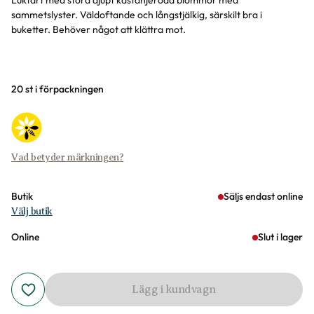
Luktärt med stora djupt kastanjeröda blommor med
sammetslyster. Väldoftande och långstjälkig, särskilt bra i
buketter. Behöver något att klättra mot.
Varianter
20 st i förpackningen
Vad betyder märkningen?
Butik
Säljs endast online
Välj butik
Online
Slut i lager
Lägg i kundvagn