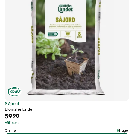
Förpackningsantal
20 st i förpackningen
Utmärkande egenskaper
Doftar, För pollinatörer, Lång
blomningstid, Remonterande
Varumärke
Impecta
Art nr
337126
Såjord
Blomsterlandet
59
90
Välj butik
Online
I lager