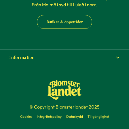
Från Malmö i syd till Luleå i norr.
Butiker & öppettider
Information
Om Blomsterlandet
Köp- och leveransvillkor
Ångra ditt köp
© Copyright Blomsterlandet 2025
Företag
Cookies
Integritetspolicy
Dataskydd
Tillgänglighet
Presentkort