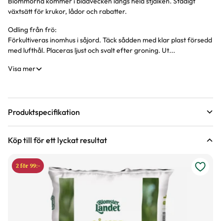
Blommorna kommer i bladvecken längs hela stjälken. Stadigt
Produktinformation
växtsätt för krukor, lådor och rabatter.
Odling från frö:
Förkultiveras inomhus i såjord. Täck sådden med klar plast försedd
med lufthål. Placeras ljust och svalt efter groning. Ut...
Visa mer
Produktspecifikation
Förväntad sluthöjd
40 - 50 cm
Köp till för ett lyckat resultat
Höjd på trädgårdsväxter
Blomfärg
Vit
2 för 99:-
Bladfärg
Grön
Blomningstid
Juni, Juli, Augusti, September, Oktober