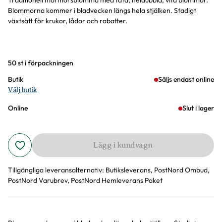
Traditionell mormorsblomma med täta, heldubbla, vita blommor.
Blommorna kommer i bladvecken längs hela stjälken. Stadigt
växtsätt för krukor, lådor och rabatter.
Varianter
50 st i förpackningen
Butik
Säljs endast online
Välj butik
Online
Slut i lager
Lägg i kundvagn
Tillgängliga leveransalternativ:
Butiksleverans, PostNord Ombud,
PostNord Varubrev, PostNord Hemleverans Paket