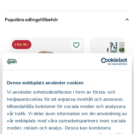
Populära odlingstillbehör
3 för 99:-
Denna webbplats använder cookies
Vi använder enhetsidentifierare i form av första- och
tredjepartscokies för att anpassa innehåll och annonser,
tillhandahålla funktioner för sociala medier och analysera
vår trafik. Vi delar även information om din användning av
Fiberpots / Fiberkruka
Sticketikett färg pla
Nelson Garden
Nelson Garden
vår webbplats med våra samarbetspartners inom sociala
39
90
medier, reklam och analys. Dessa kan kombinera
Välj butik
Välj butik