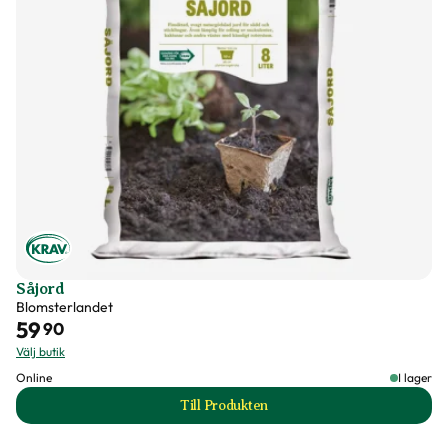
Förpackningsantal
50 st i förpackningen
Varumärke
Impecta
Art nr
236521
Såjord
Blomsterlandet
59
90
Välj butik
Online
I lager
Till Produkten
till Såjord produktsida