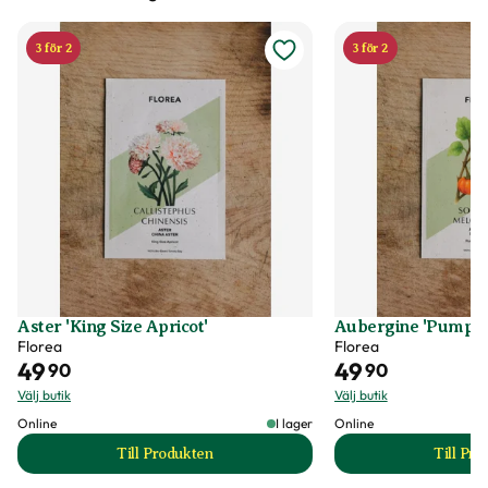
3 för 2
3 för 2
Aster 'King Size Apricot'
Aubergine 'Pumpkin
Florea
Florea
49
49
90
90
Välj butik
Välj butik
Online
I lager
Online
Till Produkten
Till Pr
till Aster 'King Size Apricot' produktsida
t