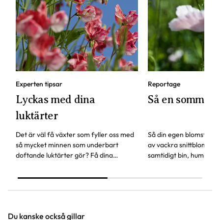
Experten tipsar
Reportage
Lyckas med dina
Så en sommar
luktärter
Det är väl få växter som fyller oss med
Så din egen blomsterä
så mycket minnen som underbart
av vackra snittblommor
doftande luktärter gör? Få dina
samtidigt bin, humlor och
luktärter att frodas som aldrig förr -
växter att surra kring.
här är experttipsen!
Trädgårdsprofilen Linda
om fröer som är lätta a
Du kanske också gillar