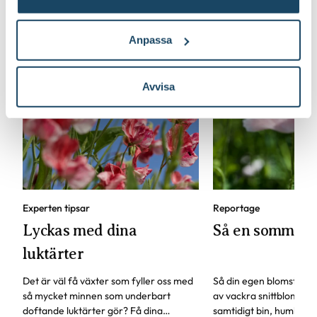
Anpassa
Avvisa
Experten tipsar
Reportage
Lyckas med dina
Så en sommar
luktärter
Det är väl få växter som fyller oss med
Så din egen blomsterä
så mycket minnen som underbart
av vackra snittblommor
doftande luktärter gör? Få dina
samtidigt bin, humlor och