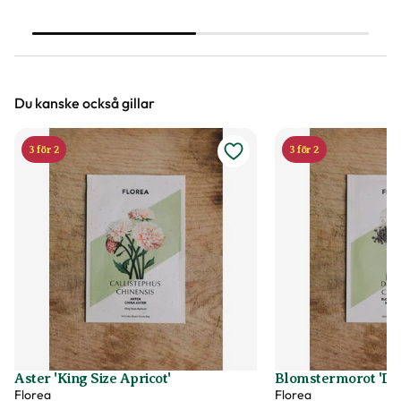
luktärter att frodas som aldrig förr -
växter att surra kring.
här är experttipsen!
Trädgårdsprofilen Linda
om fröer som är lätta a
Du kanske också gillar
3 för 2
3 för 2
Aster 'King Size Apricot'
Blomstermorot 'Da
Florea
Florea