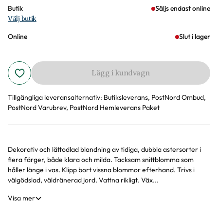
Butik
Säljs endast online
Välj butik
Online
Slut i lager
Lägg i kundvagn
Tillgängliga leveransalternativ:
Butiksleverans, PostNord Ombud,
PostNord Varubrev, PostNord Hemleverans Paket
Dekorativ och lättodlad blandning av tidiga, dubbla astersorter i
Produktinformation
flera färger, både klara och milda. Tacksam snittblomma som
håller länge i vas. Klipp bort vissna blommor efterhand. Trivs i
välgödslad, väldränerad jord. Vattna rikligt. Väx...
Visa mer