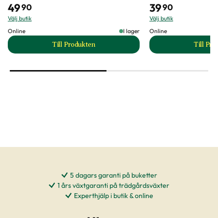
49
39
90
90
Välj butik
Välj butik
Online
I lager
Online
Till Produkten
Till Pr
till Aster 'King Size Apricot' produktsida
t
5 dagars garanti på buketter
1 års växtgaranti på trädgårdsväxter
Experthjälp i butik & online