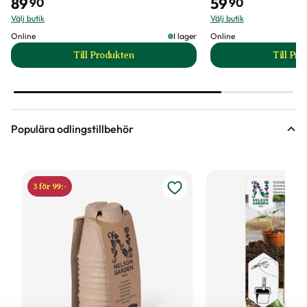
89
59
90
90
Välj butik
Välj butik
Online
I lager
Online
Till Produkten
Till Pr
till Hasselfors S-Jord/Såjord produktsida
t
Populära odlingstillbehör
3 för 99:-