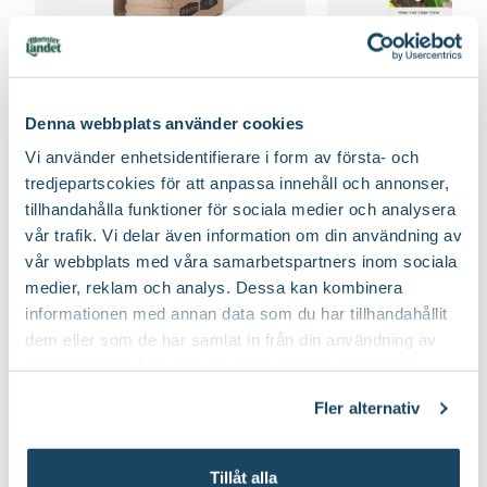
Fiberpots / Fiberkruka
Sticketikett färg pla
Nelson Garden
Nelson Garden
39
90
Denna webbplats använder cookies
Välj butik
Välj butik
Vi använder enhetsidentifierare i form av första- och
Online
Fåtal i lager
Online
tredjepartscokies för att anpassa innehåll och annonser,
Till Produkten
Till Produ
till Fiberpots / Fiberkruka produktsida
till
tillhandahålla funktioner för sociala medier och analysera
vår trafik. Vi delar även information om din användning av
vår webbplats med våra samarbetspartners inom sociala
medier, reklam och analys. Dessa kan kombinera
Odla dina egna blomsterbuketter
informationen med annan data som du har tillhandahållit
dem eller som de har samlat in från din användning av
deras tjänster. Läs mer om olika cookies genom att
klicka på länken 'Fler alternativ'."
Fler alternativ
Tillåt alla