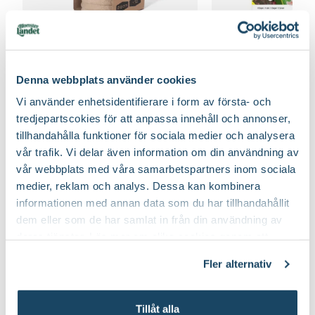
Fiberpots / Fiberkruka
Sticketikett färg pla
Nelson Garden
Nelson Garden
39
90
Denna webbplats använder cookies
Välj butik
Välj butik
Vi använder enhetsidentifierare i form av första- och
Online
Fåtal i lager
Online
tredjepartscokies för att anpassa innehåll och annonser,
Till Produkten
Till Produ
till Fiberpots / Fiberkruka produktsida
till
tillhandahålla funktioner för sociala medier och analysera
vår trafik. Vi delar även information om din användning av
vår webbplats med våra samarbetspartners inom sociala
medier, reklam och analys. Dessa kan kombinera
Odla dina egna blomsterbuketter
informationen med annan data som du har tillhandahållit
dem eller som de har samlat in från din användning av
deras tjänster. Läs mer om olika cookies genom att
klicka på länken 'Fler alternativ'."
Fler alternativ
Tillåt alla