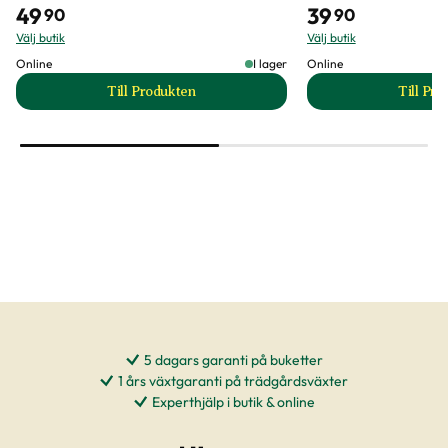
49
39
90
90
Välj butik
Välj butik
Online
I lager
Online
Till Produkten
Till Pr
till Aster 'King Size Apricot' produktsida
t
5 dagars garanti på buketter
1 års växtgaranti på trädgårdsväxter
Experthjälp i butik & online