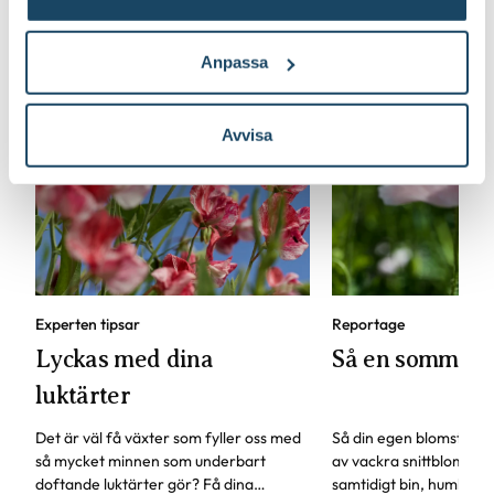
Anpassa
Avvisa
Experten tipsar
Reportage
Lyckas med dina
Så en sommar
luktärter
Det är väl få växter som fyller oss med
Så din egen blomsterä
så mycket minnen som underbart
av vackra snittblommor
doftande luktärter gör? Få dina
samtidigt bin, humlor och