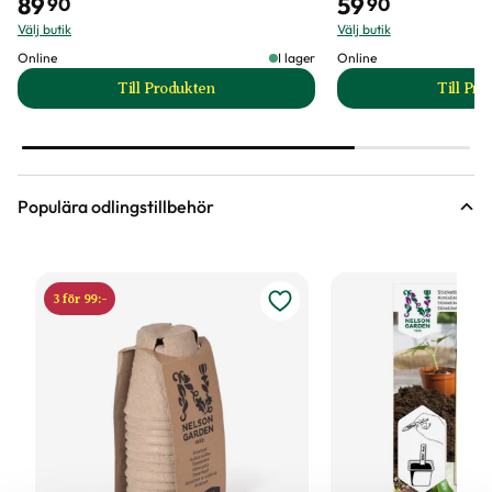
89
59
90
90
Välj butik
Välj butik
Online
I lager
Online
Till Produkten
Till Pr
till Hasselfors S-Jord/Såjord produktsida
t
Populära odlingstillbehör
3 för 99:-