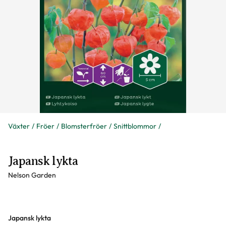
Växter
Fröer
Blomsterfröer
Snittblommor
Japansk lykta
Nelson Garden
Varianter
Japansk lykta