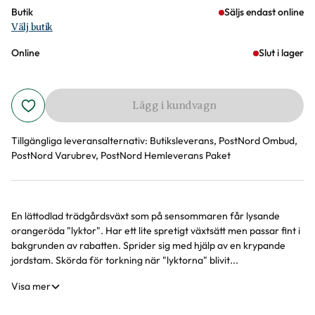
Butik
Säljs endast online
Välj butik
Online
Slut i lager
Lägg i kundvagn
Tillgängliga leveransalternativ:
Butiksleverans, PostNord Ombud,
PostNord Varubrev, PostNord Hemleverans Paket
En lättodlad trädgårdsväxt som på sensommaren får lysande
Produktinformation
orangeröda "lyktor". Har ett lite spretigt växtsätt men passar fint i
bakgrunden av rabatten. Sprider sig med hjälp av en krypande
jordstam. Skörda för torkning när "lyktorna" blivit...
Visa mer