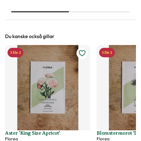
luktärter att frodas som aldrig förr -
växter att surra kring.
här är experttipsen!
Trädgårdsprofilen Linda
om fröer som är lätta a
Du kanske också gillar
3 för 2
3 för 2
Aster 'King Size Apricot'
Blomstermorot 'Da
Florea
Florea