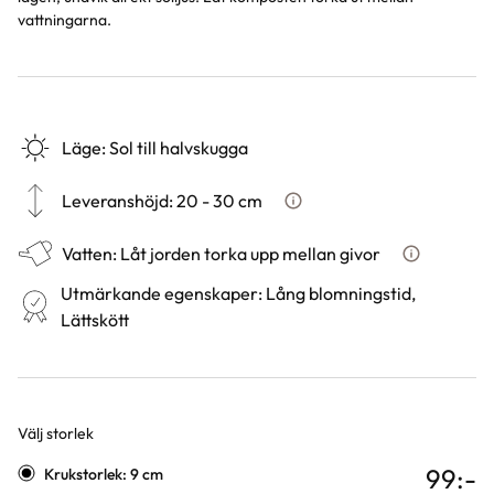
vattningarna.
Läge
:
Sol till halvskugga
Leveranshöjd
:
20 - 30 cm
Hur vi mäter leveranshöjd på 
Vatten
:
Låt jorden torka upp mellan givor
Hur ska du v
Utmärkande egenskaper
:
Lång blomningstid,
Lättskött
Välj storlek
Varianter
99
:-
Krukstorlek: 9 cm