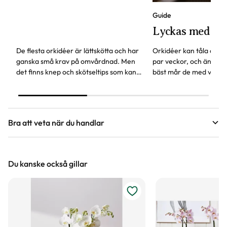
Guide
Lyckas med din
De flesta orkidéer är lättskötta och har
Orkidéer kan tåla att g
ganska små krav på omvårdnad. Men
par veckor, och ändå kl
det finns knep och skötseltips som kan
bäst mår de med våra t
få din orkidé att växa sig större och leva
längre. Bli ett orkidé-proffs!
Bra att veta när du handlar
Höjd, längd och bilder
Du kanske också gillar
Vi försöker alltid ange växternas ungefärliga
mått, men då växter är levande och alla växter
är unika så kan måtten och din växts utseende
variera något från informationen och fotona på
hemsidan.