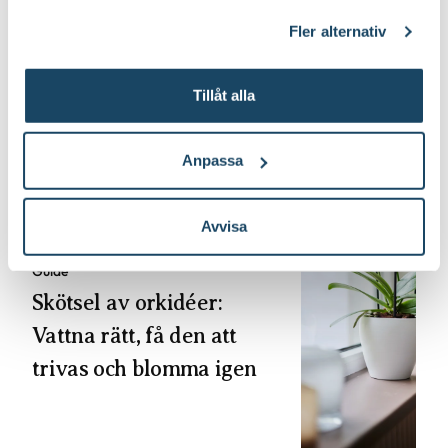
klicka på länken 'Fler alternativ'."
Lär dig mer om orkidéer
Fler alternativ
Tillåt alla
Anpassa
Avvisa
Guide
Skötsel av orkidéer:
Vattna rätt, få den att
trivas och blomma igen