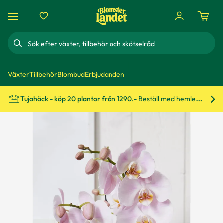
Sök
Växter
Tillbehör
Blombud
Erbjudanden
Tujahäck - köp 20 plantor från 1290.-
Beställ med hemleverans!
Bes