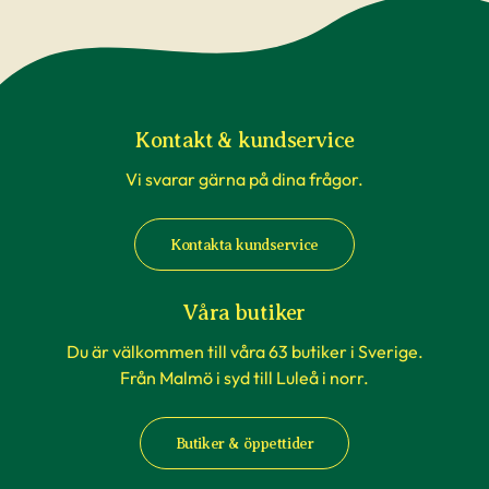
påverkade av temperaturförändringar under
transport är inte underlag för reklamation. Om
du beställer till en av våra butiker, sköts detta av
våra egna transporter som anpassas till
rådande väderförhållanden.
Kontakt & kundservice
Vi svarar gärna på dina frågor.
När du köper häckväxter - före
plantering
Kontakta kundservice
Att förbereda grävningen är att rekommendera,
men tänk på att inte boka markanläggare,
Våra butiker
hyrsläp eller andra tjänster kopplat till själva
Du är välkommen till våra 63 butiker i Sverige.
planteringen innan du vet säkert att
Från Malmö i syd till Luleå i norr.
häckplantorna är på plats hemma. Våra
leveranstider kan komma att ändras när du
Butiker & öppettider
exempelvis förbokat häckplantor långt i förväg.