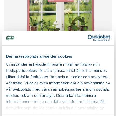
Certifiering
MPS
Vad betyder märkningen?
Ursprung
Från tropiska Himalaya till Malaysia, Filippinerna,
Indonesien, Nya Guinea och Australien
Art nr
332710
Denna webbplats använder cookies
Orkidéjord
Vi använder enhetsidentifierare i form av första- och
Rölunda
tredjepartscokies för att anpassa innehåll och annonser,
59
90
tillhandahålla funktioner för sociala medier och analysera
Välj butik
vår trafik. Vi delar även information om din användning av
Online
I lager
vår webbplats med våra samarbetspartners inom sociala
Till Produkten
medier, reklam och analys. Dessa kan kombinera
till Orkidéjord produktsida
informationen med annan data som du har tillhandahållit
dem eller som de har samlat in från din användning av
deras tjänster. Läs mer om olika cookies genom att