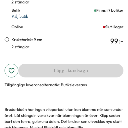
2 stänglar
Butik
Finns i 7 butiker
Välj butik
Online
Slut i lager
99
:-
Krukstorlek: 9 cm
2 stänglar
Lägg i kundvagn
Tillgängliga leveransalternativ:
Butiksleverans
Brudorkidén har ingen viloperiod, utan kan blomma när som under
Produktinformation
året. Låt stängeln vara kvar när blomningen är över. Klipp sedan
bort den torra, gulbruna delen. Det brukar sen utvecklas nya skott
och blommor. Mycket lättskött och blomvillig...