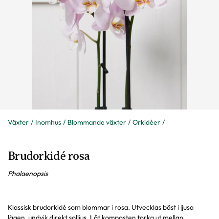
Växter
Inomhus
Blommande växter
Orkidéer
Brudorkidé rosa
Phalaenopsis
Klassisk brudorkidé som blommar i rosa. Utvecklas bäst i ljusa
lägen, undvik direkt solljus. Låt komposten torka ut mellan