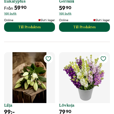
Eukalyptus
Germini
59
59
90
90
Från
Välj butik
Välj butik
Online
Slut i lager
Online
Slut i lager
Till Produkten
Till Produkten
till Eukalyptus produktsida
till Germini produk
Lilja
Lövkoja
99
:-
79
90