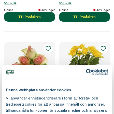
Välj butik
Välj butik
Online
Slut i lager
Online
Slut i lager
Till Produkten
Till Produkten
till Lilja produktsida
till Lövkoja produk
Denna webbplats använder cookies
Rosor Aprikos
Rosor Gul
Vi använder enhetsidentifierare i form av första- och
79
79
90
90
tredjepartscokies för att anpassa innehåll och annonser,
Välj butik
Välj butik
tillhandahålla funktioner för sociala medier och analysera
Online
Slut i lager
Online
Slut i lager