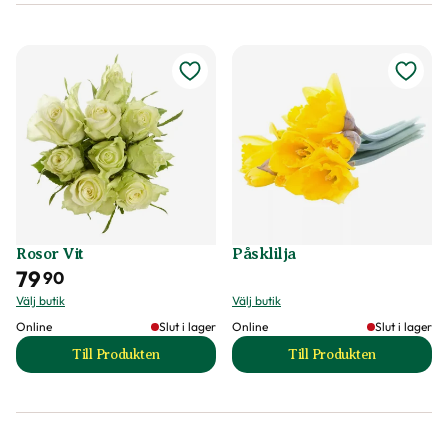
Rosor Vit
Påsklilja
79
90
Välj butik
Välj butik
Online
Slut i lager
Online
Slut i lager
Till Produkten
Till Produkten
till Rosor Vit produktsida
till Påsklilja produ