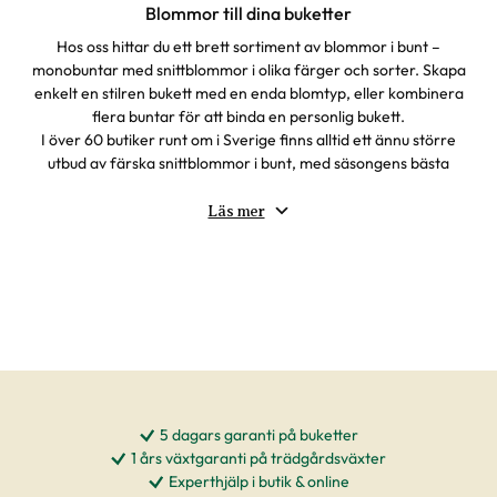
Blommor till dina buketter
Hos oss hittar du ett brett sortiment av blommor i bunt –
monobuntar med snittblommor i olika färger och sorter. Skapa
enkelt en stilren bukett med en enda blomtyp, eller kombinera
flera buntar för att binda en personlig bukett.
I över 60 butiker runt om i Sverige finns alltid ett ännu större
utbud av färska snittblommor i bunt, med säsongens bästa
blommor för både vardag och fest. Våra florister hjälper dig
gärna att hitta rätt blommor eller tipsa om hur du kan
Läs mer
kombinera olika sorter för en vacker helhet.
Även om våra blommor i bunt inte går att köpa online visar vi
här ett urval för inspiration – i butik hittar du alltid fler alternativ.
Välkommen in för att upptäcka vårt sortiment av snittblommor i
bunt och njut av färska blommor året runt.
5 dagars garanti på buketter
1 års växtgaranti på trädgårdsväxter
Experthjälp i butik & online