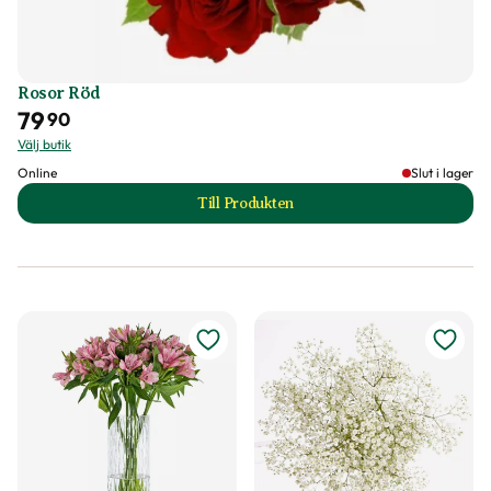
Rosor Röd
79
90
Välj butik
Online
Slut i lager
Till Produkten
till Rosor Röd produktsida