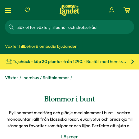
Sök
Växter
Tillbehör
Blombud
Erbjudanden
Tujahäck - köp 20 plantor från 1290.-
Beställ med hemleverans!
Bes
Växter
Inomhus
Snittblommor
Blommor i bunt
Fyll hemmet med färg och glädje med blommor i bunt – vackra
monobuntar i allt från klassiska rosor, eukalyptus och brudslöja till
säsongens favoriter som tulpaner och liljor. Perfekta att njuta av
som de är eller att kombinera flera sorter till en personlig bukett.
Läs mer
Sortimentet på sidan visar bara en liten del av vad vi erbjuder – i