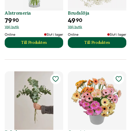
Alstromeria
Brudslöja
79
49
90
90
Välj butik
Välj butik
Online
Slut i lager
Online
Slut i lager
Till Produkten
Till Produkten
till Alstromeria produktsida
till Brudslöja prod