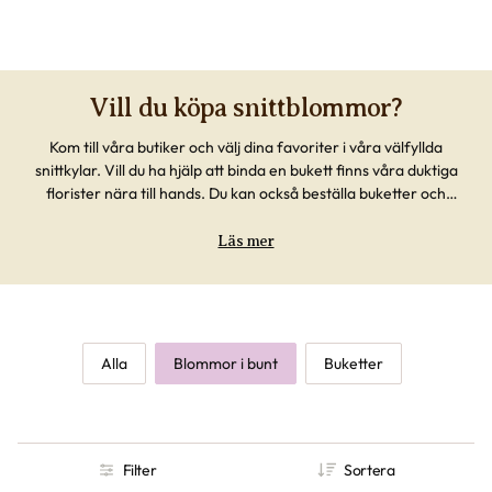
våra butiker hittar du alltid fler färska buntar att välja bland.
Vill du köpa snittblommor?
Kom till våra butiker och välj dina favoriter i våra välfyllda
snittkylar. Vill du ha hjälp att binda en bukett finns våra duktiga
florister nära till hands. Du kan också beställa buketter och
arrangemang till särskilda tillfällen, uppvaktningar eller
sorgbinderier.
Läs mer
Vi hjälper dig gärna!
Alla
Blommor i bunt
Buketter
Filter
Sortera