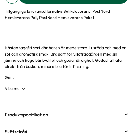
Tillgängliga leveransalternativ:
Butiksleverans, PostNord
Hemleverans Pall, PostNord Hemleverans Paket
Nästan taggfri sort där bären är medelstora, ljusröda och med en
Produktinformation
söt och aromatisk smak. Bra sort för villaträdgården med sin
jämna och höga bärkvalitet och goda härdighet. Godast att äta
direkt från busken, mindre bra för infrysning.
Ger ...
Visa mer
Produktspecifikation
Krukstorlek
2 liter
Skötselråd