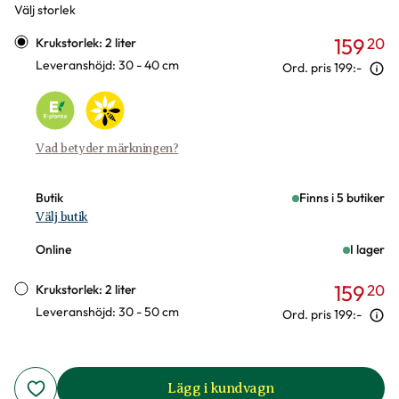
Välj storlek
Varianter
159
20
Krukstorlek: 2 liter
Leveranshöjd: 30 - 40 cm
Ord. pris
199:-
Vad betyder märkningen?
Butik
Finns i 5 butiker
Välj butik
Online
I lager
159
20
Krukstorlek: 2 liter
Leveranshöjd: 30 - 50 cm
Ord. pris
199:-
Lägg i kundvagn