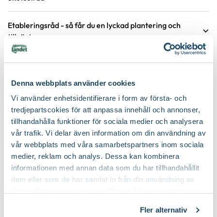
Leveranshöjd
30 - 40 cm
Läge
Sol till halvskugga
Hur vi mäter leveranshöjd på växter
Etableringsråd - så får du en lyckad plantering och
tillväxt
Förväntad sluthöjd
100 - 120 cm
Odlingszon
1 - 5
Höjd på trädgårdsväxter
Vad är odlingszon?
Håll jorden fuktig de första två åren, stödvattna under tredje
Köp till för ett lyckat resultat
och fjärde året under torra perioder.
Växtsätt
Upprätt
Planteringsavstånd (cc)
50 cm
Håll jorden fri från ogräs runt plantan de första tre åren för att
Denna webbplats använder cookies
Blomfärg
Vit
underlätta buskens etablering.
Jordmån
Näringsrik jord
Vi använder enhetsidentifierare i form av första- och
Gödsla inte nyplanterade buskar första året, följande år kan du
tredjepartscokies för att anpassa innehåll och annonser,
Bladfärg
Grön
Näring
gödsla efter behov på våren.
Naturgödsel, Trädgårdsgödsel
tillhandahålla funktioner för sociala medier och analysera
vår trafik. Vi delar även information om din användning av
Fruktfärg
Röd
Jordprodukter
Naturgödsel, Planteringsjord
vår webbplats med våra samarbetspartners inom sociala
medier, reklam och analys. Dessa kan kombinera
Fruktsmak
Söt
Beskärningssätt
Klipp bort grenar som burit bär samma år
informationen med annan data som du har tillhandahållit
dem eller som de har samlat in från din användning av
Fruktkött
Rött, Saftigt
Beskärningstid
Efter skörd
deras tjänster. Läs mer om olika cookies genom att
klicka på länken 'Fler alternativ'."
Utmärkande egenskaper
För pollinatörer
Fler alternativ
Mognadstid
Juli, Augusti
Barkduk
Bärnät