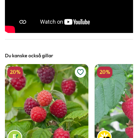
Hallon är också perfekta att frysa in, då
lättodlade och ger skörd
de smakar ännu mera efter att ha
tinats upp.
Du kanske också gillar
20%
20%