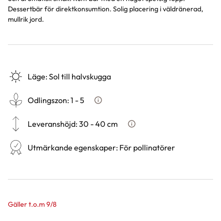
Dessertbär för direktkonsumtion. Solig placering i väldränerad,
mullrik jord.
Läge
:
Sol till halvskugga
Odlingszon
:
1 - 5
Vad är odlingszon?
Leveranshöjd
:
30 - 40 cm
Hur vi mäter leveranshöjd på
Utmärkande egenskaper
:
För pollinatörer
Gäller t.o.m 9/8