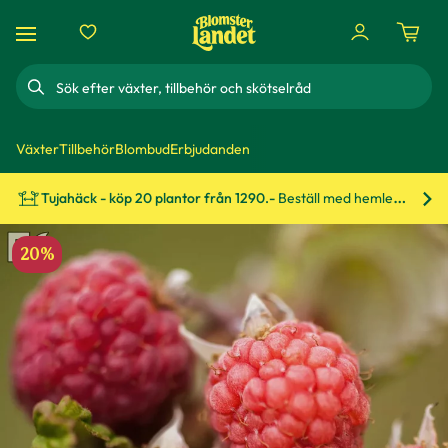
Sök
Växter
Tillbehör
Blombud
Erbjudanden
Tujahäck - köp 20 plantor från 1290.-
Beställ med hemleverans!
Bes
20%