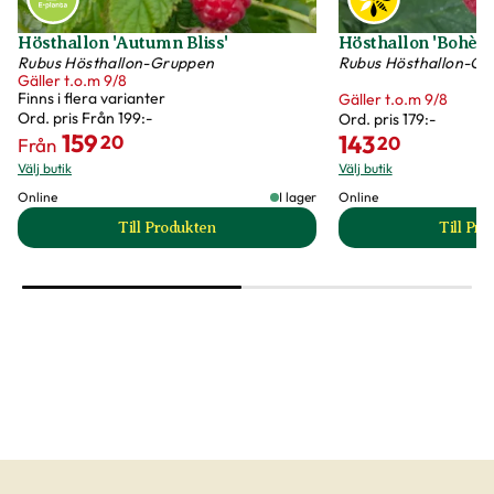
Hösthallon 'Autumn Bliss'
Hösthallon 'Bohèm
Rubus Hösthallon-Gruppen
Rubus Hösthallon-G
Gäller t.o.m 9/8
Finns i flera varianter
Gäller t.o.m 9/8
Ord. pris
Från 199:-
Ord. pris
179:-
159
143
20
20
Från
Välj butik
Välj butik
Online
I lager
Online
Till Produkten
Till Pr
till Hösthallon 'Autumn Bliss' produktsida
t