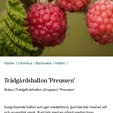
Växter
Utomhus
Bärbuskar
Hallon
Trädgårdshallon 'Preussen'
Rubus (Trädgårdshallon-Gruppen) 'Preussen'
Svagväxande hallon som ger medelstora, ljusröda bär med en söt
och aromatisk smak. Runt bär med en något spetsig topp.