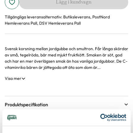
Lägg i kundvagn
Tillgängliga leveransalternativ:
Butiksleverans, PostNord
Hemleverans Pall, DSV Hemleverans Pall
Svensk korsning mellan jordgubbe och smultron. Får långa skördar
Produktinformation
av små, tegelröda, bär med mjukt fruktkött. Smaken är söt, god
och har en mer överlägsen smak än hos vanliga jordgubbar. De C-
vitaminrika bären är jättegoda att äta som dom är...
Visa mer
Produktspecifikation
Krukstorlek
2 liter
Skötselråd