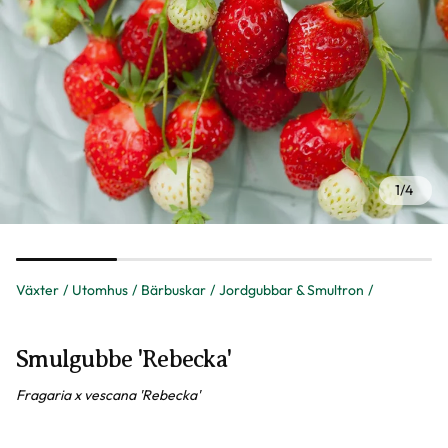
1
/
4
Växter
Utomhus
Bärbuskar
Jordgubbar & Smultron
Smulgubbe 'Rebecka'
Fragaria x vescana 'Rebecka'