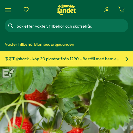
Sök
Växter
Tillbehör
Blombud
Erbjudanden
Tujahäck - köp 20 plantor från 1290.-
Beställ med hemleverans!
Bes