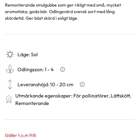
Remonterande smulgubbe som ger rikligt med små, mycket
aromatiska, goda bär. Odlingsvärd svensk sort med lång
skördetid. Ger bäst skörd i soligt läge.
Läge
:
Sol
Odlingszon
:
1 - 4
Vad är odlingszon?
Leveranshöjd
:
10 - 20 cm
Hur vi mäter leveranshöjd på 
Utmärkande egenskaper
:
För pollinatörer, Lättskött,
Remonterande
Gäller t.o.m 9/8