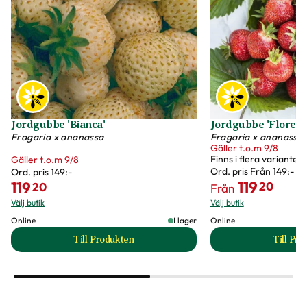
Jordgubbe 'Bianca'
Jordgubbe 'Florenc
Fragaria x ananassa
Fragaria x ananassa
Gäller t.o.m 9/8
Finns i flera varianter
Gäller t.o.m 9/8
Ord. pris
Från 149:-
Ord. pris
149:-
119
119
20
20
Från
Välj butik
Välj butik
Online
I lager
Online
Till Produkten
Till Pr
till Jordgubbe 'Bianca' produktsida
t