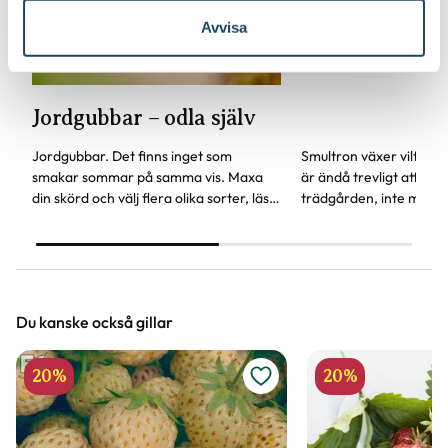
Remonterande
Avvisa
Certifiering
E-planta
Vad betyder märkningen?
Jordgubbar – odla själv
Ursprung
Kulturursprung
Jordgubbar. Det finns inget som
Smultron växer vilt i S
Art nr
263134
smakar sommar på samma vis. Maxa
är ändå trevligt att ha 
din skörd och välj flera olika sorter, läs
trädgården, inte minst
våra tips här. Jordgubbar är lycka – och
barn. Varför inte skapa
i det ska vi frossa.
smultronkulle, eller kan
trädgårdsgången med 
Du kanske också gillar
20%
20%