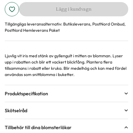
Lägg i kundvagn
Tillgängliga leveransalternativ:
Butiksleverans, PostNord Ombud,
PostNord Hemleverans Paket
Ljuvlig vit iris med stänk av gyllengult i mitten av blomman. Lyser
Produktinformation
upp i rabatten och blir ett vackert blickfång. Plantera flera
tillsammans i rabatt eller kruka. Blir medelhög och kan med fördel
användas som snittblomma i buketter.
Produktspecifikation
Förväntad sluthöjd
50 - 60 cm
Skötselråd
Höjd på trädgårdsväxter
Blomfärg
Vit
Läge
Sol till halvskugga
Tillbehör till dina blomsterlökar