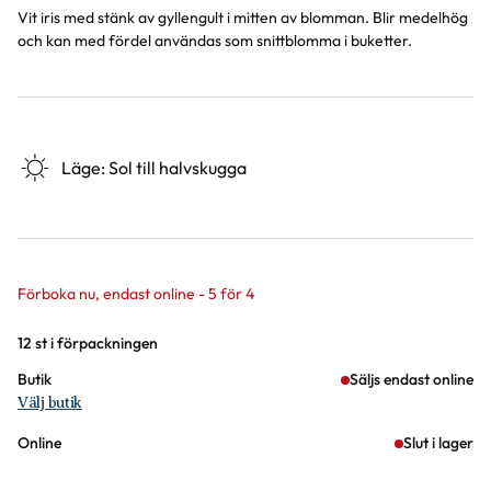
Vit iris med stänk av gyllengult i mitten av blomman. Blir medelhög
och kan med fördel användas som snittblomma i buketter.
Läge
:
Sol till halvskugga
Förboka nu, endast online - 5 för 4
Varianter
12 st i förpackningen
Butik
Säljs endast online
Välj butik
Online
Slut i lager