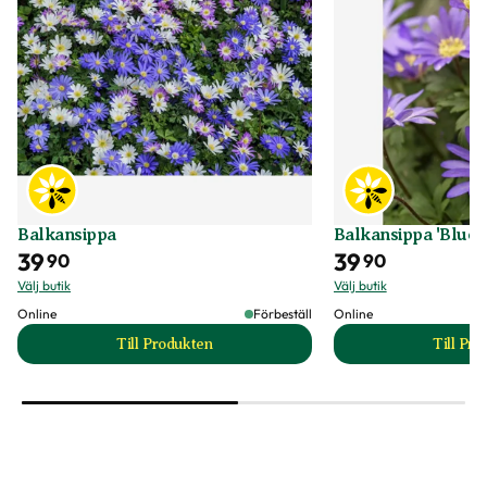
Balkansippa
Balkansippa 'Blue 
39
39
90
90
Välj butik
Välj butik
Online
Förbeställ
Online
Till Produkten
Till Pr
till Balkansippa produktsida
t