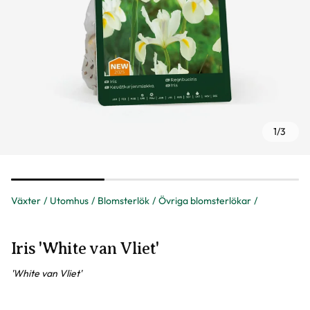
1
/
3
Växter
Utomhus
Blomsterlök
Övriga blomsterlökar
Iris 'White van Vliet'
'White van Vliet'