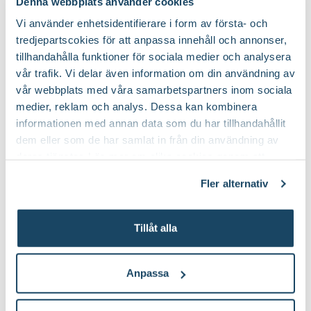
Denna webbplats använder cookies
Vi använder enhetsidentifierare i form av första- och
tredjepartscokies för att anpassa innehåll och annonser,
Så här planterar du blomsterlök
tillhandahålla funktioner för sociala medier och analysera
vår trafik. Vi delar även information om din användning av
vår webbplats med våra samarbetspartners inom sociala
medier, reklam och analys. Dessa kan kombinera
informationen med annan data som du har tillhandahållit
dem eller som de har samlat in från din användning av
deras tjänster. Läs mer om olika cookies genom att
klicka på länken 'Fler alternativ'."
Fler alternativ
Tillåt alla
Anpassa