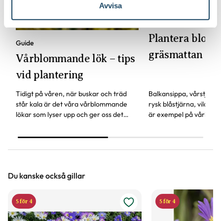
Avvisa
Guide
Plantera blomst
Guide
gräsmattan
Vårblommande lök – tips
vid plantering
Tidigt på våren, när buskar och träd
Balkansippa, vårstjärna
står kala är det våra vårblommande
rysk blåstjärna, vildtul
lökar som lyser upp och ger oss det
är exempel på vårlökar
första vårtecknet.
att planteras i gräsmat
roligt höstpyssel!
Du kanske också gillar
5 för 4
5 för 4