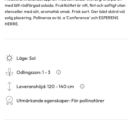
med lätt rödfärgad solsida. Fruktköttet är vitt, fint och saftigt utan
stenceller med söt, aromatisk smak. Frisk sort. Ger bäst skörd vid
solig placering. Pollineras av bl. a 'Conference' och ESPERENS
HERRE.
Läge
:
Sol
Odlingszon
:
1 - 3
Vad är odlingszon?
Leveranshöjd
:
120 - 140 cm
Hur vi mäter leveranshöjd p
Utmärkande egenskaper
:
För pollinatörer