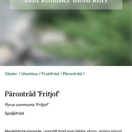
Växter
Utomhus
Fruktträd
Päronträd
Päronträd 'Fritjof'
Pyrus communis 'Fritjof'
Spaljéträd
Medelstarkväxande, upprätt träd som bildar stora, gröna päron