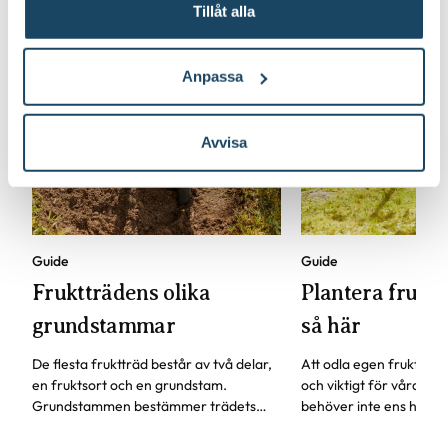
Tillåt alla
Anpassa
Avvisa
Guide
Guide
Fruktträdens olika
Plantera fruktt
grundstammar
så här
De flesta fruktträd består av två delar,
Att odla egen frukt är b
en fruktsort och en grundstam.
och viktigt för våra pol
Grundstammen bestämmer trädets
behöver inte ens ha en
storlek och härdighet. Andra
för att odla fruktträd.