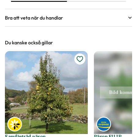
egenskaper är när trädet börjar bära
frukt och hur gammalt trädet kan bli.
Bra att veta när du handlar
Höjd, längd och bilder
Du kanske också gillar
Vi försöker alltid ange växternas ungefärliga
mått, men då växter är levande och alla växter
är unika så kan måtten och din växts utseende
variera något från informationen och fotona på
hemsidan.
Växter är levande varor
Det är naturligt att växter får nya blad och
därmed också tappar blad. Om din växt har
några gula eller bruna bland, så innebär det inte
att växten är döende eller av dålig kvalitet. Vi
Familjeträd päron
Päron FILIP