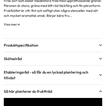
Frisk sort som bildar medelstora träd med upprättväxande grenar.
Produktinformation
Päronen är stora, gröna med lätt röd täckfärg och fin päronform.
Fruktköttet är vitt, fint och saftigt utan några stenceller med söt
och mycket aromatisk smak. Börjar bära fru...
Visa mer
Produktspecifikation
Leveranshöjd
120 - 140 cm
Skötselråd
Hur vi mäter leveranshöjd på växter
Förväntad sluthöjd
200 - 400 cm
Läge
Sol
Höjd på trädgårdsväxter
Etableringsråd - så får du en lyckad plantering och
tillväxt
Ålder på trädet
2-3 års träd
Odlingszon
1 - 3
Vad är odlingszon?
Håll jorden fuktig de första två åren, stödvattna under tredje
Så här planterar du fruktträd
och fjärde året under torra perioder. Använd med fördel
Växtsätt
Medelstarkväxande, Upprätt
Planteringsavstånd (cc)
5 m
bevattningspåse.
Blomfärg
Vit
Håll jorden fri från ogräs runt trädet de första tre åren för att
Jordmån
Mullrik jord, Näringsrik jord, Väldränerad jord