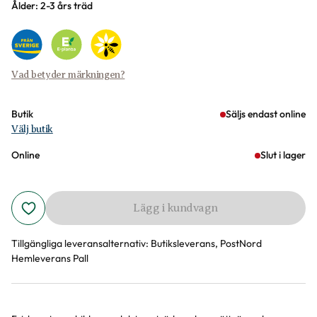
Varianter
Ålder: 2-3 års träd
Vad betyder märkningen?
Butik
Säljs endast online
Välj butik
Online
Slut i lager
Lägg i kundvagn
Tillgängliga leveransalternativ:
Butiksleverans, PostNord
Hemleverans Pall