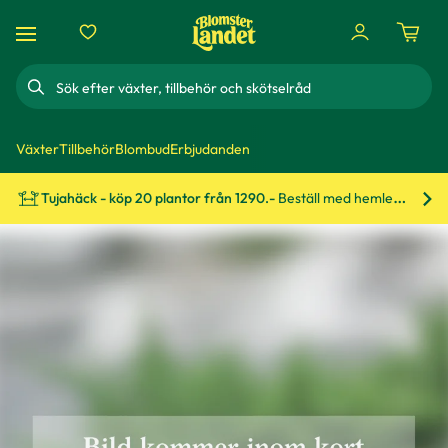
Sök
Växter
Tillbehör
Blombud
Erbjudanden
Tujahäck - köp 20 plantor från 1290.-
Beställ med hemleverans!
Bes