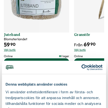
Blomfärg
Vit
Näring
Naturgödsel, Trädgårdsgödsel
Bladfärg
Grön
Jordprodukter
Planteringsjord
Fruktfärg
Purpur
Beskärningstid
Juli-september (JAS-perioden)
Juteband
Granstör
Blomsterlandet
Fruktsmak
Söt
Mognadstid
Augusti
69
59
90
90
Från
Välj butik
Välj butik
Fruktkött
Gult, Saftigt
Fruktförvaring
Ingen förvaring/äts direkt
Online
I lager
Online
Till Produkten
Till Pr
Produkttyp
Spaljéträd
till Juteband produktsida
t
Utmärkande egenskaper
För pollinatörer
Denna webbplats använder cookies
Certifiering
MPS
Så här planterar du fruktträd
Vad betyder märkningen?
Vi använder enhetsidentifierare i form av första- och
tredjepartscokies för att anpassa innehåll och annonser,
Ursprung
Kulturursprung.
tillhandahålla funktioner för sociala medier och analysera