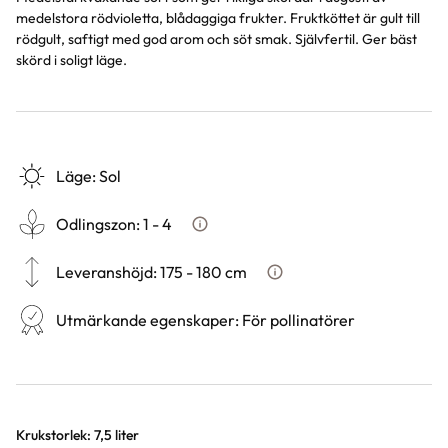
medelstora rödvioletta, blådaggiga frukter. Fruktköttet är gult till
rödgult, saftigt med god arom och söt smak. Självfertil. Ger bäst
skörd i soligt läge.
Läge
:
Sol
Odlingszon
:
1 - 4
Vad är odlingszon?
Leveranshöjd
:
175 - 180 cm
Hur vi mäter leveranshöjd p
Utmärkande egenskaper
:
För pollinatörer
Varianter
Krukstorlek: 7,5 liter