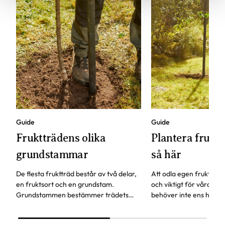
Guide
Guide
Fruktträdens olika
Plantera fruktt
grundstammar
så här
De flesta fruktträd består av två delar,
Att odla egen frukt är b
en fruktsort och en grundstam.
och viktigt för våra pol
Grundstammen bestämmer trädets
behöver inte ens ha en
storlek och härdighet. Andra
för att odla fruktträd.
egenskaper är när trädet börjar bära