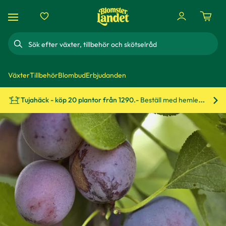
Sök
Växter
Tillbehör
Blombud
Erbjudanden
Tujahäck - köp 20 plantor från 1290.-
Beställ med hemleverans!
Bes