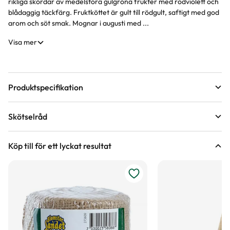
rikliga skördar av medelstora gulgröna frukter med rödviolett och
blådaggig täckfärg. Fruktköttet är gult till rödgult, saftigt med god
arom och söt smak. Mognar i augusti med ...
Visa mer
Produktspecifikation
Krukstorlek
7,5 liter
Skötselråd
Leveranshöjd
175 - 180 cm
Läge
Sol
Hur vi mäter leveranshöjd på växter
Köp till för ett lyckat resultat
Förväntad sluthöjd
150 - 300 cm
Odlingszon
1 - 4
Höjd på trädgårdsväxter
Vad är odlingszon?
Grundstam
St. Julien
Planteringsavstånd (cc)
200 cm
Vad menas med olika grundstammar?
Växtsätt
Medelstarkväxande, Upprätt, Brett
Jordmån
Näringsrik jord, Väldränerad jord