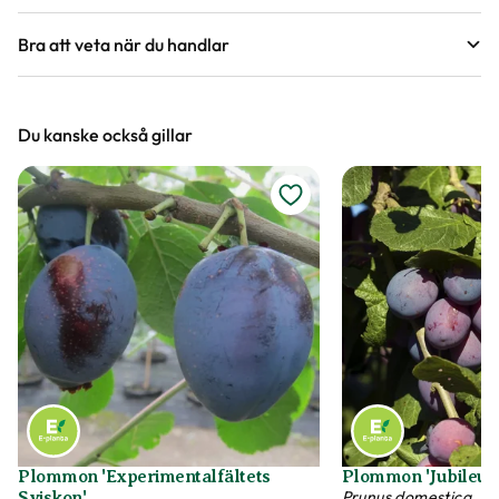
frukt och hur gammalt trädet kan bli.
Bra att veta när du handlar
Höjd, längd och bilder
Du kanske också gillar
Vi försöker alltid ange växternas ungefärliga
mått, men då växter är levande och alla växter
är unika så kan måtten och din växts utseende
variera något från informationen och fotona på
hemsidan.
Växter är levande varor
Det är naturligt att växter får nya blad och
därmed också tappar blad. Om din växt har
några gula eller bruna bland, så innebär det inte
att växten är döende eller av dålig kvalitet. Vi
Plommon 'Experimentalfältets
Plommon 'Jubileum
rekommenderar att du försiktigt plockar bort
Prunus domestica
Sviskon'