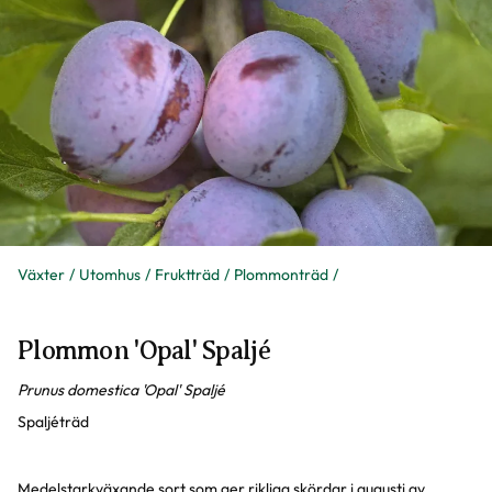
Växter
Utomhus
Fruktträd
Plommonträd
Plommon 'Opal' Spaljé
Prunus domestica 'Opal' Spaljé
Spaljéträd
Medelstarkväxande sort som ger rikliga skördar i augusti av