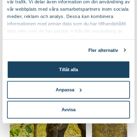
vår trafik. Vi delar även information om din användning av
Art nr
139943
vår webbplats med våra samarbetspartners inom sociala
medier, reklam och analys. Dessa kan kombinera
informationen med annan data som du har tillhandahållit
dem eller som de har samlat in från din användning av
deras tjänster. Läs mer om olika cookies genom att
klicka på länken 'Fler alternativ'."
Fler alternativ
Tillåt alla
Läs mer om plommonträd
Anpassa
Avvisa