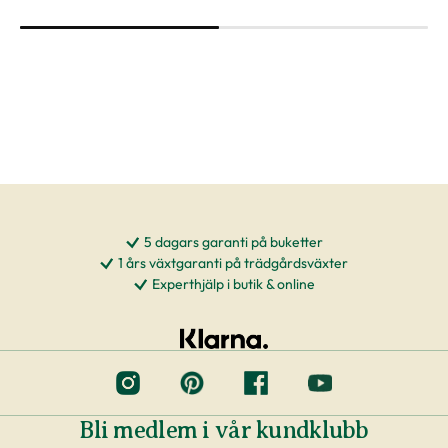
leverantörer för att säkerställa hög kvalitet på
våra växter. Det blir allt vanligare att odlare
använder nyttodjur (skinnbaggar, nematoder,
rovkvalster) för att hålla borta skadedjur istället
för att bespruta växter med kemikalier, även
kallat biologisk bekämpning. Om du eventuellt
skulle få ett nyttodjur på din växt vid leverans, så
kan du antingen låta det vara kvar på växten
eller plocka bort det.
5 dagars garanti på buketter
1 års växtgaranti på trädgårdsväxter
Experthjälp i butik & online
Att tänka på
Om växten inte exakt motsvarar måtten vi har
angivit eller ser ut som på bilderna räknas det
inte som en skälig reklamation.
Om du beställer leverans till dörren eller till
Bli medlem i vår kundklubb