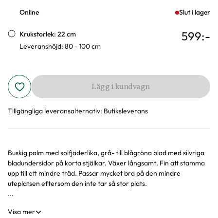
Online
Slut i lager
599
:-
Krukstorlek: 22 cm
Leveranshöjd: 80 - 100 cm
Lägg i kundvagn
Tillgängliga leveransalternativ:
Butiksleverans
Buskig palm med solfjäderlika, grå- till blågröna blad med silvriga
Produktinformation
bladundersidor på korta stjälkar. Växer långsamt. Fin att stamma
upp till ett mindre träd. Passar mycket bra på den mindre
uteplatsen eftersom den inte tar så stor plats.
...
Visa mer