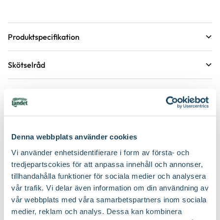
Produktspecifikation
Krukstorlek
25 cm
Skötselråd
Leveranshöjd
90 - 90 cm
Läge
Sol
Hur vi mäter leveranshöjd på växter
Köp till för ett lyckat resultat
Växtsätt
Brett och yvigt
Övervintring
Ljust, 0-5° C. Vattna <1 ggr/månad
2 för 150:-
Bladfärg
Grågrön
Denna webbplats använder cookies
Jordmån
Mullrik jord, Näringsrik jord, Väldränerad jord
Vi använder enhetsidentifierare i form av första- och
Utmärkande egenskaper
Lättskött
Vatten
Behöver regelbunden vattning
tredjepartscokies för att anpassa innehåll och annonser,
Hur ska du vattna växten?
tillhandahålla funktioner för sociala medier och analysera
Certifiering
MPS
Näring
Flytande trädgårdsnäring, Medelhavsnäring
vår trafik. Vi delar även information om din användning av
Vad betyder märkningen?
vår webbplats med våra samarbetspartners inom sociala
Ursprung
V och C Medelhavsområdet
Jordprodukter
Medelhavs- & citrusjord
medier, reklam och analys. Dessa kan kombinera