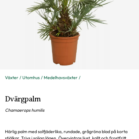
Växter
Utomhus
Medelhavsväxter
Dvärgpalm
Chamaerops humilis
Härlig palm med solfjäderlika, rundade, grågröna blad på korta
stjälkar. Trivs i soliga lägen. Övervintras ljust, kallt och frostfritt.