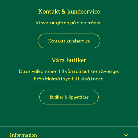
rådande väderförhållanden.
Kontakt & kundservice
Vi svarar gärna på dina frågor.
När du köper häckväxter - före
plantering
Kontakta kundservice
Att förbereda grävningen är att rekommendera,
men tänk på att inte boka markanläggare,
Våra butiker
hyrsläp eller andra tjänster kopplat till själva
Du är välkommen till våra 63 butiker i Sverige.
planteringen innan du vet säkert att
Från Malmö i syd till Luleå i norr.
häckplantorna är på plats hemma. Våra
leveranstider kan komma att ändras när du
Butiker & öppettider
exempelvis förbokat häckplantor långt i förväg.
Plantorna kräver daglig tillsyn efter plantering.
Framförallt är det viktigt att förse plantorna
med vatten varje dag under sommaren – helst
Information