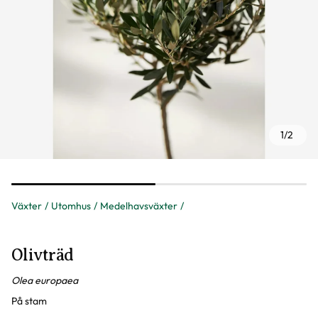
1
/
2
Växter
Utomhus
Medelhavsväxter
Olivträd
Olea europaea
På stam