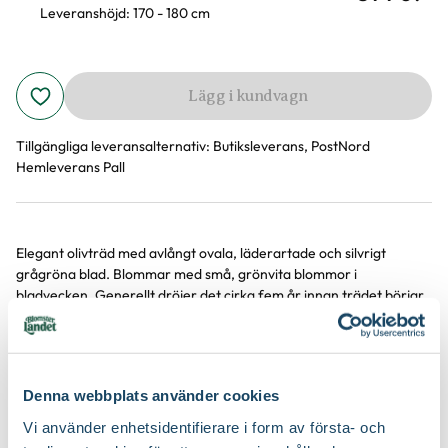
Leveranshöjd: 170 - 180 cm
Lägg i kundvagn
Tillgängliga leveransalternativ:
Butiksleverans, PostNord
Hemleverans Pall
Elegant olivträd med avlångt ovala, läderartade och silvrigt
Produktinformation
grågröna blad. Blommar med små, grönvita blommor i
bladvecken. Generellt dröjer det cirka fem år innan trädet börjar
producera oliver.
Utvecklas bäst på varm, solig plats, gärna...
Visa mer
Denna webbplats använder cookies
Vi använder enhetsidentifierare i form av första- och