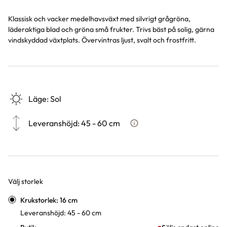
Klassisk och vacker medelhavsväxt med silvrigt grågröna,
läderaktiga blad och gröna små frukter. Trivs bäst på solig, gärna
vindskyddad växtplats. Övervintras ljust, svalt och frostfritt.
Läge
:
Sol
Leveranshöjd
:
45 - 60 cm
Hur vi mäter leveranshöjd på 
Välj storlek
Varianter
Krukstorlek: 16 cm
Leveranshöjd: 45 - 60 cm