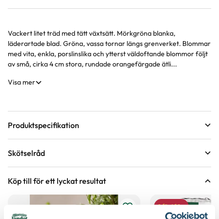
Vackert litet träd med tätt växtsätt. Mörkgröna blanka,
Produktinformation
läderartade blad. Gröna, vassa tornar längs grenverket. Blommar
med vita, enkla, porslinslika och ytterst väldoftande blommor följt
av små, cirka 4 cm stora, rundade orangefärgade ätli...
Visa mer
Produktspecifikation
Krukstorlek
21 cm
Skötselråd
Leveranshöjd
60 - 70 cm
Läge
Sol
Hur vi mäter leveranshöjd på växter
Köp till för ett lyckat resultat
Växtsätt
Buskigt
Övervintring
Ljust, 6-12° C. Vattna 1 ggr/mån
2 för 160:-