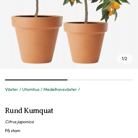
1
/
2
Växter
Utomhus
Medelhavsväxter
Rund Kumquat
Citrus japonica
På stam