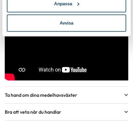
Ursprung
S Kina, SÖ Asien
Lyckas med dina citrusväxter
Anpassa
Art nr
103086
Avvisa
Ta hand om dina medelhavsväxter
Bra att veta när du handlar
Guide
Guide
Höjd, längd och bilder
Olivträd - Olea europaea
Citrusväxter - 