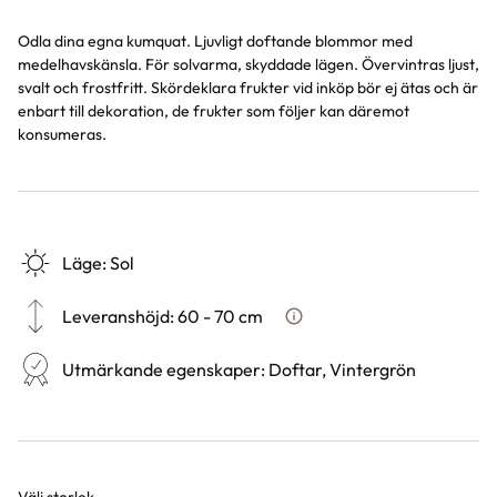
Odla dina egna kumquat. Ljuvligt doftande blommor med
medelhavskänsla. För solvarma, skyddade lägen. Övervintras ljust,
svalt och frostfritt. Skördeklara frukter vid inköp bör ej ätas och är
enbart till dekoration, de frukter som följer kan däremot
konsumeras.
Läge
:
Sol
Leveranshöjd
:
60 - 70 cm
Hur vi mäter leveranshöjd på 
Utmärkande egenskaper
:
Doftar, Vintergrön