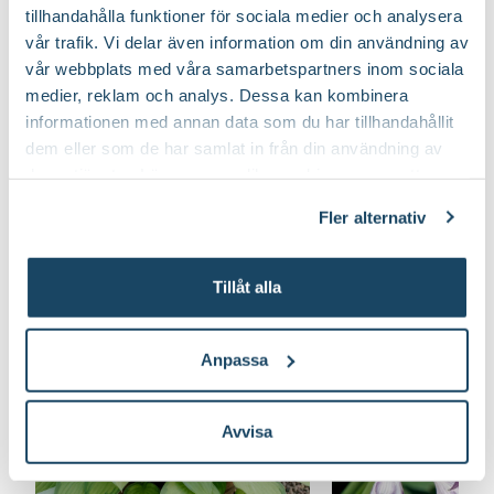
Välj butik
Välj butik
tillhandahålla funktioner för sociala medier och analysera
Online
I lager
Online
vår trafik. Vi delar även information om din användning av
Till Produkten
Till Pr
vår webbplats med våra samarbetspartners inom sociala
till Hasselfors P-Jord/Planteringsjord produktsi
t
medier, reklam och analys. Dessa kan kombinera
informationen med annan data som du har tillhandahållit
dem eller som de har samlat in från din användning av
deras tjänster. Läs mer om olika cookies genom att
Läs mer om funkia - en av våra trädgårdsfavoriter
klicka på länken 'Fler alternativ'."
Fler alternativ
Tillåt alla
Anpassa
Avvisa