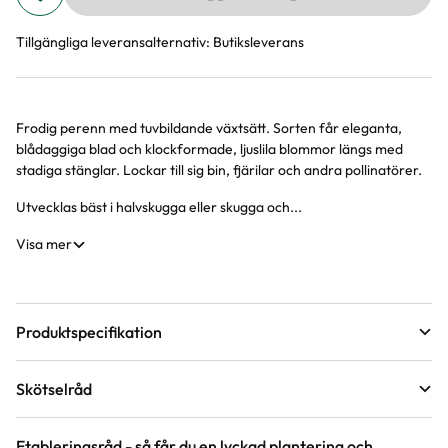
Tillgängliga leveransalternativ:
Butiksleverans
Frodig perenn med tuvbildande växtsätt. Sorten får eleganta,
Produktinformation
blådaggiga blad och klockformade, ljuslila blommor längs med
stadiga stänglar. Lockar till sig bin, fjärilar och andra pollinatörer.
Utvecklas bäst i halvskugga eller skugga och...
Visa mer
Produktspecifikation
Krukstorlek
13 cm
Skötselråd
Förväntad sluthöjd
30 - 40 cm
Läge
Halvskugga till skugga
Höjd på trädgårdsväxter
Etableringsråd - så får du en lyckad plantering och