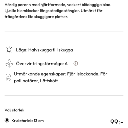
Härdig perenn med hjärtformade, vackert blådaggiga blad.
Ljuslila blomklockor längs stadiga stänglar. Utmärkt för
trädgårdens lite skuggigare platser.
Läge
:
Halvskugga till skugga
Övervintringsförmåga
:
A
Vad betyder övervintringsför
Utmärkande egenskaper
:
Fjärilslockande, För
pollinatörer, Lättskött
Välj storlek
Varianter
99
:-
Krukstorlek: 13 cm