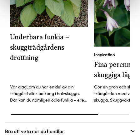
Underbara funkia –
skuggträdgårdens
Inspiration
drottning
Fina perenner 
skuggiga lägen
Var glad, om du har en del av din
Gör en grön och skön pl
trädgård eller balkong i halvskugga.
trädgården med växter 
Där kan du nämligen odla funkia – eller
skugga. Skuggväxter bj
Hosta, som är växtens vetenskapliga
vackra bladverk i stor v
namn.
låter blommorna lysa u
bli en favoritplats.
Bra att veta när du handlar