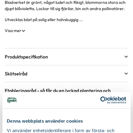
Bladverket är grönt, något ludet och flikigt, blommorna stora och
djupt blåvioletta. Lockar till sig fjärilar, bin och andra pollinatörer.
Utvecklas bäst på solig eller halvskuggig ...
Visa mer
Produktspecifikation
Krukstorlek
1 liter
Skötselråd
Förväntad sluthöjd
40 - 50 cm
Läge
Sol till halvskugga
Höjd på trädgårdsväxter
Etableringsråd - så får du en lyckad plantering och
tillväxt
Växtsätt
Buskigt, Frodigt, Marktäckande
Övervintringsförmåga
A
Vad betyder övervintringsförmåga?
Håll jorden fuktig det första året, stödvattna därefter under
Köp till för ett lyckat resultat
torra perioder.
Blomfärg
Blå
Antal per kvm
9 plantor
Denna webbplats använder cookies
Håll rabatten fri från ogräs för att underlätta etablering.
Bladfärg
Grön
Vi använder enhetsidentifierare i form av första- och
2 för 170:-
2 för 99:-
Jordmån
Mullrik jord, Näringsrik jord, Väldränerad jord