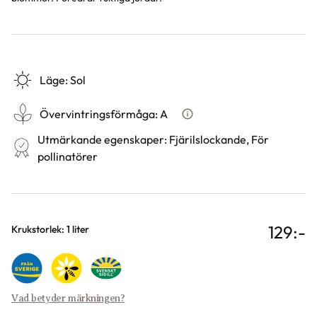
Läge
:
Sol
Övervintringsförmåga
:
A
Vad betyder övervintringsför
Utmärkande egenskaper
:
Fjärilslockande, För
pollinatörer
129
:-
Varianter
Krukstorlek: 1 liter
Vad betyder märkningen?