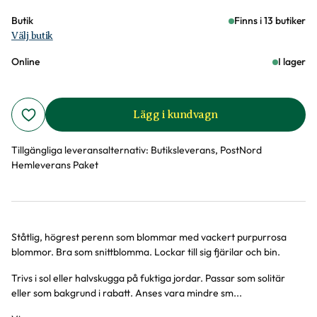
Butik
Finns i 13 butiker
Välj butik
Online
I lager
Lägg i kundvagn
Tillgängliga leveransalternativ:
Butiksleverans, PostNord
Hemleverans Paket
Ståtlig, högrest perenn som blommar med vackert purpurrosa
Produktinformation
blommor. Bra som snittblomma. Lockar till sig fjärilar och bin.
Trivs i sol eller halvskugga på fuktiga jordar. Passar som solitär
eller som bakgrund i rabatt. Anses vara mindre sm...