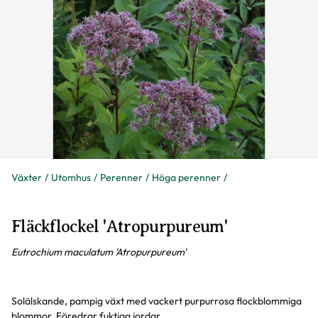
Växter
Utomhus
Perenner
Höga perenner
Fläckflockel 'Atropurpureum'
Eutrochium maculatum 'Atropurpureum'
Solälskande, pampig växt med vackert purpurrosa flockblommiga
blommor. Föredrar fuktiga jordar.