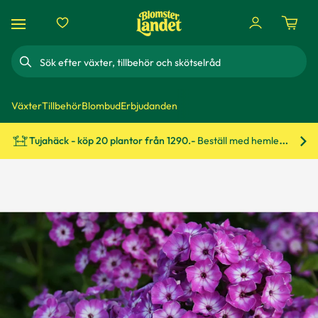
Sök
Växter
Tillbehör
Blombud
Erbjudanden
Tujahäck - köp 20 plantor från 1290.-
Beställ med hemleverans!
Bes