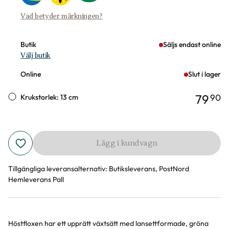
Vad betyder märkningen?
Butik
Säljs endast online
Välj butik
Online
Slut i lager
79
90
Krukstorlek: 13 cm
Lägg i kundvagn
Tillgängliga leveransalternativ:
Butiksleverans, PostNord
Hemleverans Pall
Höstfloxen har ett upprätt växtsätt med lansettformade, gröna
Produktinformation