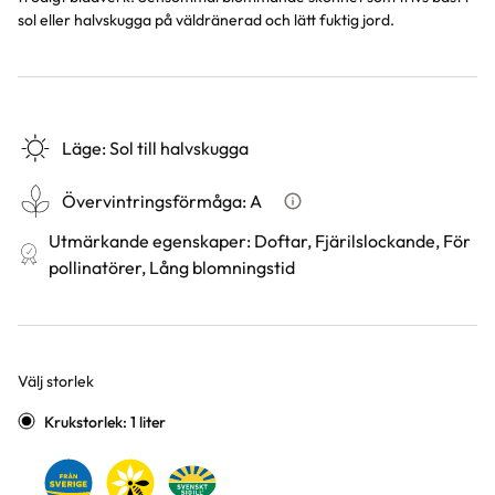
sol eller halvskugga på väldränerad och lätt fuktig jord.
Läge
:
Sol till halvskugga
Övervintringsförmåga
:
A
Vad betyder övervintringsför
Utmärkande egenskaper
:
Doftar, Fjärilslockande, För
pollinatörer, Lång blomningstid
Välj storlek
Varianter
Krukstorlek: 1 liter