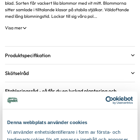
blad. Sorten får vackert lila blommor med vit mitt. Blommorna
sitter samlade i tilltalande klasar på stabila stjälkar. Väldoftande
med lång blomningstid. Lockar till sig våra pol...
Visa mer
Produktspecifikation
Krukstorlek
1 liter
Skötselråd
Förväntad sluthöjd
70 - 80 cm
Läge
Sol till halvskugga
Höjd på trädgårdsväxter
Etableringsråd - så får du en lyckad plantering och
tillväxt
Växtsätt
Upprätt
Övervintringsförmåga
A
Vad betyder övervintringsförmåga?
Håll jorden fuktig det första året, stödvattna därefter under
Köp till för ett lyckat resultat
torra perioder.
Blomfärg
Lila, Vit
Antal per kvm
7-9 plantor
Denna webbplats använder cookies
Håll rabatten fri från ogräs för att underlätta etablering.
Vi använder enhetsidentifierare i form av första- och
Bladfärg
Grön
Jordmån
Fuktig jord, Näringsrik jord, Väldränerad jord
Gödsla inte nyplanterade rabatter första året, följande år efter
tredjepartscokies för att anpassa innehåll och annonser,