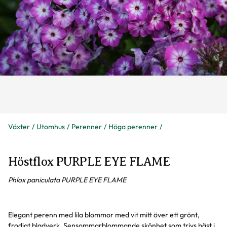
Växter
Utomhus
Perenner
Höga perenner
Höstflox PURPLE EYE FLAME
Phlox paniculata PURPLE EYE FLAME
Elegant perenn med lila blommor med vit mitt över ett grönt,
frodigt bladverk. Sensommarblommande skönhet som trivs bäst i