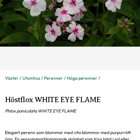
Växter
Utomhus
Perenner
Höga perenner
Höstflox WHITE EYE FLAME
Phlox paniculata WHITE EYE FLAME
Elegant perenn som blommar med vita blommor med purpurrött
öga. En sensommarblommande skönhet som trivs bäst i sol eller