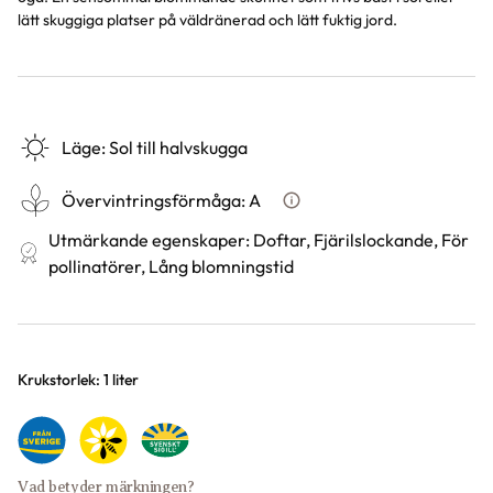
lätt skuggiga platser på väldränerad och lätt fuktig jord.
Läge
:
Sol till halvskugga
Övervintringsförmåga
:
A
Vad betyder övervintringsför
Utmärkande egenskaper
:
Doftar, Fjärilslockande, För
pollinatörer, Lång blomningstid
Varianter
Krukstorlek: 1 liter
Vad betyder märkningen?