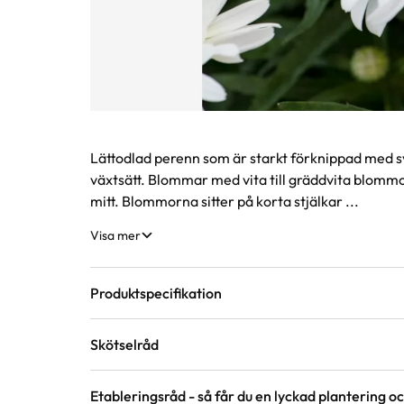
Produktinformation
Lättodlad perenn som är starkt förknippad med 
växtsätt. Blommar med vita till gräddvita blomm
mitt. Blommorna sitter på korta stjälkar ...
Visa mer
Produktspecifikation
Skötselråd
Krukstorlek
2 liter
Etableringsråd - så får du en lyckad plantering och
Läge
Sol till halvskugga