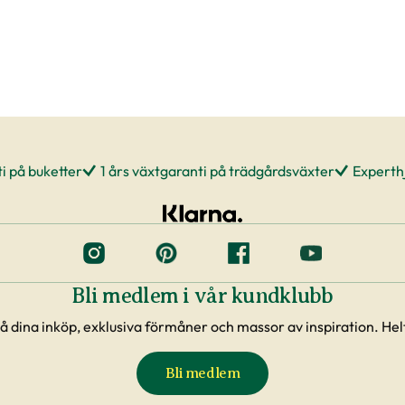
re plantering
era, men tänk på att inte boka markanläggare,
va planteringen innan du vet säkert att
eranstider kan komma att ändras när du
rväg.
ing. Framförallt är det viktigt att förse plantorna
i på buketter
1 års växtgaranti på trädgårdsväxter
Experthj
st på morgonen. Tänk på att anläggning av en
r
Bli medlem i vår kundklubb
passa fint där hemma och att du blir nöjd. För oss
å dina inköp, exklusiva förmåner och massor av inspiration. Helt
och därför erbjuder vi massa bra hjälp. Vi har ett
erten
, där du kan söka bland frågor som andra
Bli medlem
 du hittar svar där. Vår hemsida erbjuder även