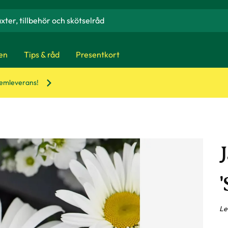
en
Tips & råd
Presentkort
hemleverans!
'
Le