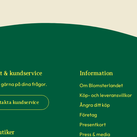
d
och inspiration.
t & kundservice
Information
 gärna på dina frågor.
Om Blomsterlandet
Köp- och leveransvillkor
takta kundservice
Ångra ditt köp
Företag
Presentkort
utiker
Press & media