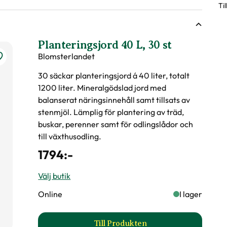
Ti
sväxter
r under torra perioder.
ing.
ingsförmåga?
Planteringsjord 40 L, 30 st
nde år efter behov, med fördel kan gödsel bytas ut mot
Blomsterlandet
våren.
30 säckar planteringsjord á 40 liter, totalt
1200 liter. Mineralgödslad jord med
d
balanserat näringsinnehåll samt tillsats av
stenmjöl. Lämplig för plantering av träd,
buskar, perenner samt för odlingslådor och
till växthusodling.
1794
:-
er, Lättskött
Välj butik
Online
I lager
Till Produkten