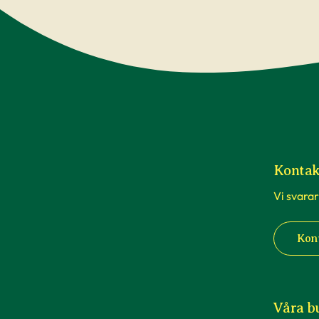
massor med artiklar som kan ge
tips och rå
Kontak
Vi svarar
Kon
Våra b