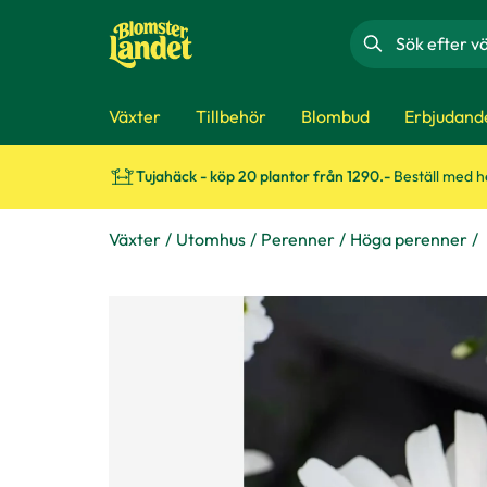
Sök
Växter
Tillbehör
Blombud
Erbjudand
Tujahäck - köp 20 plantor från 1290.-
Beställ med 
Växter
Utomhus
Perenner
Höga perenner