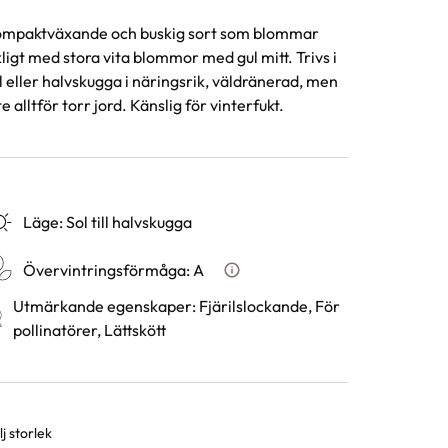
mpaktväxande och buskig sort som blommar
kligt med stora vita blommor med gul mitt. Trivs i
l eller halvskugga i näringsrik, väldränerad, men
te alltför torr jord. Känslig för vinterfukt.
Läge
:
Sol till halvskugga
Övervintringsförmåga
:
A
Vad betyder övervintringsför
Utmärkande egenskaper
:
Fjärilslockande, För
pollinatörer, Lättskött
j storlek