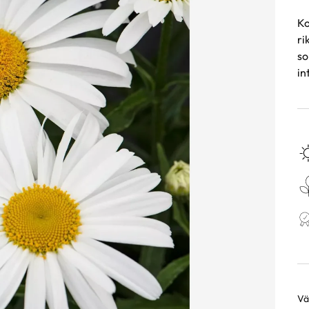
Ko
ri
so
in
Väl