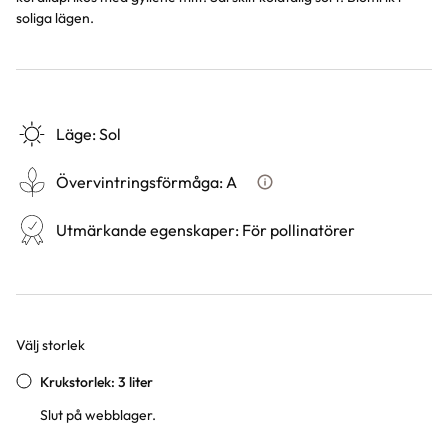
soliga lägen.
Läge
:
Sol
Övervintringsförmåga
:
A
Vad betyder övervintringsför
Utmärkande egenskaper
:
För pollinatörer
Välj storlek
Varianter
Krukstorlek: 3 liter
Slut på webblager.