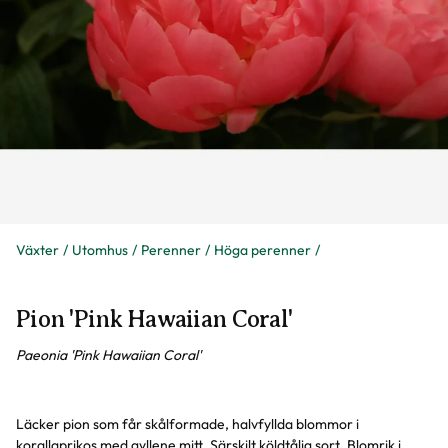
Växter
Utomhus
Perenner
Höga perenner
Pion 'Pink Hawaiian Coral'
Paeonia 'Pink Hawaiian Coral'
Läcker pion som får skålformade, halvfyllda blommor i
korallaprikos med gyllene mitt. Särskilt köldtålig sort. Blomrik i