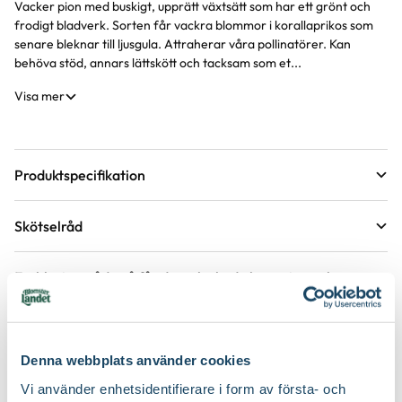
Vacker pion med buskigt, upprätt växtsätt som har ett grönt och
Produktinformation
frodigt bladverk. Sorten får vackra blommor i korallaprikos som
senare bleknar till ljusgula. Attraherar våra pollinatörer. Kan
behöva stöd, annars lättskött och tacksam som et...
Visa mer
Produktspecifikation
Krukstorlek
2 liter
Skötselråd
Förväntad sluthöjd
70 - 80 cm
Läge
Sol
Höjd på trädgårdsväxter
Etableringsråd - så får du en lyckad plantering och
tillväxt
Växtsätt
Buskigt
Övervintringsförmåga
A
Vad betyder övervintringsförmåga?
Håll jorden fuktig det första året, stödvattna därefter under
Köp till för ett lyckat resultat
torra perioder.
Blomfärg
Rosa, Aprikos
Denna webbplats använder cookies
Antal per kvm
3 plantor
Håll rabatten fri från ogräs för att underlätta etablering.
Vi använder enhetsidentifierare i form av första- och
Bladfärg
Grön