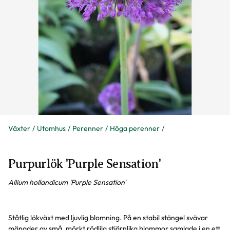
Växter
Utomhus
Perenner
Höga perenner
Purpurlök 'Purple Sensation'
Allium hollandicum 'Purple Sensation'
Ståtlig lökväxt med ljuvlig blomning. På en stabil stängel svävar
mängder av små, mörkt rödlila stjärnlika blommor samlade i en ett