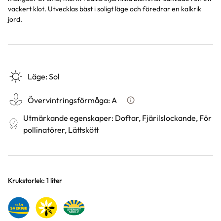
vackert klot. Utvecklas bäst i soligt läge och föredrar en kalkrik
jord.
Läge
:
Sol
Övervintringsförmåga
:
A
Vad betyder övervintringsför
Utmärkande egenskaper
:
Doftar, Fjärilslockande, För
pollinatörer, Lättskött
Varianter
Krukstorlek: 1 liter