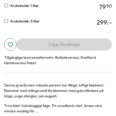
79
90
Krukstorlek: 1 liter
299
:-
Krukstorlek: 5 liter
Lägg i kundvagn
Tillgängliga leveransalternativ:
Butiksleverans, PostNord
Hemleverans Paket
Denna gracila men robusta perenn har flikigt, luftigt bladverk.
Produktinformation
Blommar med många små lila blommor med gula ståndare på
höga, yviga stänglar i juli-augusti.
Trivs bäst i halvskuggigt läge. Fin woodland-växt. Anses vara
mindre smaklig för ...