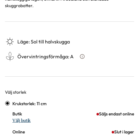
skuggrabatter.
Läge
:
Sol till halvskugga
Övervintringsförmåga
:
A
Vad betyder övervintringsför
Välj storlek
Varianter
Krukstorlek: 11 cm
Butik
Säljs endast online
Välj butik
Online
Slut i lager