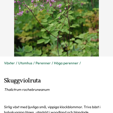
Växter
Utomhus
Perenner
Höga perenner
Skuggviolruta
Thalictrum rochebruneanum
Sirlig växt med ljuvliga små, vippiga klockblommor. Trivs bäst i
halvskuggiga lägen, utmärkt i woodland och blandade