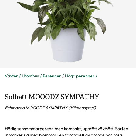
Växter
Utomhus
Perenner
Höga perenner
Solhatt MOOODZ SYMPATHY
Echinacea MOOODZ SYMPATHY ('Hilmoosymp')
Härlig sensommarperenn med kompakt, upprätt växtsätt. Sorten
utmärker sig med blommor i en färgpalett av orange och rosa