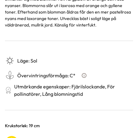
nyanser. Blommorna slår ut i laxrosa med orange och gyllene
toner. Efterhand som blomman åldras får den en mer pastellrosa
nyans med laxorange toner. Utvecklas bäst i soligt läge på
väldränerad, mullrik jord. Känslig för vinterfukt.
Läge
:
Sol
Övervintringsförmåga
:
C*
Vad betyder övervintringsf
Utmärkande egenskaper
:
Fjärilslockande, För
pollinatörer, Lång blomningstid
Varianter
Krukstorlek: 19 cm