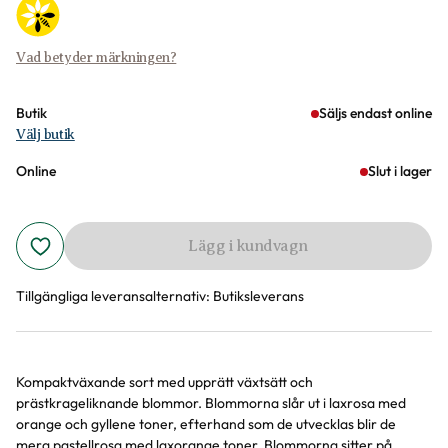
Vad betyder märkningen?
Butik
Säljs endast online
Välj butik
Online
Slut i lager
Lägg i kundvagn
Tillgängliga leveransalternativ:
Butiksleverans
Kompaktväxande sort med upprätt växtsätt och
Produktinformation
prästkrageliknande blommor. Blommorna slår ut i laxrosa med
orange och gyllene toner, efterhand som de utvecklas blir de
mera pastellrosa med laxorange toner. Blommorna sitter på