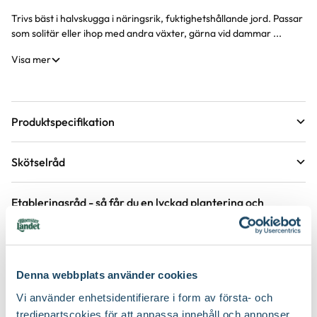
Trivs bäst i halvskugga i näringsrik, fuktighetshållande jord. Passar
som solitär eller ihop med andra växter, gärna vid dammar ...
Visa mer
Produktspecifikation
Krukstorlek
4 liter
Skötselråd
Förväntad sluthöjd
100 - 120 cm
Läge
Sol till halvskugga
Höjd på trädgårdsväxter
Etableringsråd - så får du en lyckad plantering och
tillväxt
Växtsätt
Brett upprättväxande
Övervintringsförmåga
A
Vad betyder övervintringsförmåga?
Håll jorden fuktig det första året, stödvattna därefter under
Köp till för ett lyckat resultat
torra perioder.
Blomfärg
Gul
Antal per kvm
3 plantor
Denna webbplats använder cookies
Håll rabatten fri från ogräs för att underlätta etablering.
Bladfärg
Grön
Vi använder enhetsidentifierare i form av första- och
2 för 99:-
Jordmån
Fuktig jord, Mullrik jord, Näringsrik jord
Gödsla inte nyplanterade rabatter första året, följande år efter
tredjepartscokies för att anpassa innehåll och annonser,