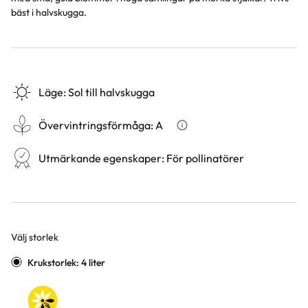
bäst i halvskugga.
Läge
:
Sol till halvskugga
Övervintringsförmåga
:
A
Vad betyder övervintringsför
Utmärkande egenskaper
:
För pollinatörer
Välj storlek
Varianter
Krukstorlek: 4 liter