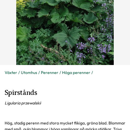
Växter
Utomhus
Perenner
Höga perenner
Spirstånds
Ligularia przewalskii
Hög, stadig perenn med stora mycket flikiga, gröna blad. Blommar
med små, gula blommor i höga samlingar på mörka stjälkar. Trivs