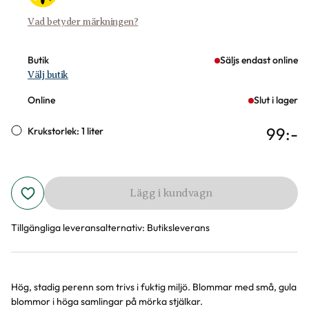
Vad betyder märkningen?
Butik
Säljs endast online
Välj butik
Online
Slut i lager
99
:-
Krukstorlek: 1 liter
Lägg i kundvagn
Tillgängliga leveransalternativ:
Butiksleverans
Hög, stadig perenn som trivs i fuktig miljö. Blommar med små, gula
Produktinformation
blommor i höga samlingar på mörka stjälkar.