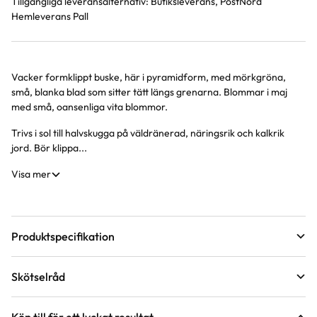
Tillgängliga leveransalternativ:
Butiksleverans, PostNord
Hemleverans Pall
Vacker formklippt buske, här i pyramidform, med mörkgröna,
Produktinformation
små, blanka blad som sitter tätt längs grenarna. Blommar i maj
med små, oansenliga vita blommor.
Trivs i sol till halvskugga på väldränerad, näringsrik och kalkrik
jord. Bör klippa...
Visa mer
Produktspecifikation
Krukstorlek
5 liter
Skötselråd
Leveranshöjd
50 - 60 cm
Läge
Sol till halvskugga
Hur vi mäter leveranshöjd på växter