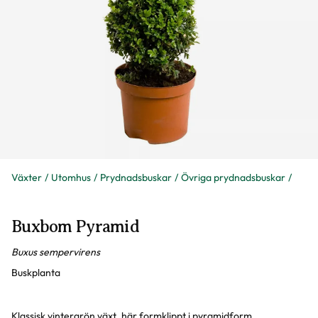
Växter
Utomhus
Prydnadsbuskar
Övriga prydnadsbuskar
Buxbom Pyramid
Buxus sempervirens
Buskplanta
Klassisk vintergrön växt, här formklippt i pyramidform.