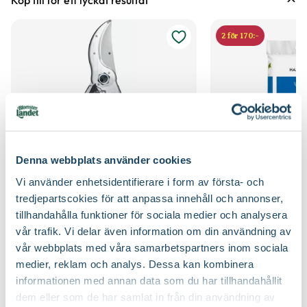
Köp till för ett lyckat resultat
Förväntad sluthöjd
100 - 150 cm
Odlingszon
1 - 3
Höjd på trädgårdsväxter
2 för 170:-
Vad är odlingszon?
Kvalitet - typ av planta
Buskplanta
Planteringsavstånd (cc)
70 cm
Växtsätt
Kompakt, Långsamväxande
Jordmån
Mullrik jord, Näringsrik jord, Väldränerad jord
Blomfärg
Vit
Jordprodukter
Barkmull, Planteringsjord
Bladfärg
Mörkgrön
Denna webbplats använder cookies
Beskärningssätt
Lämpar sig för formklippning
Vi använder enhetsidentifierare i form av första- och
Blomningstid
Maj
Beskärningstid
Juli-september (JAS-perioden), På hösten, På
tredjepartscokies för att anpassa innehåll och annonser,
Sekatör Felco 4
Hasselfors P-Jord/
vårvintern
tillhandahålla funktioner för sociala medier och analysera
Felco
Hasselfors Garden
Utmärkande egenskaper
Vintergrön
vår trafik. Vi delar även information om din användning av
579
:-
89
90
vår webbplats med våra samarbetspartners inom sociala
Välj butik
Välj butik
Certifiering
MPS
medier, reklam och analys. Dessa kan kombinera
Vad betyder märkningen?
Online
Slut i lager
Online
informationen med annan data som du har tillhandahållit
Till Produkten
Till Pr
Ursprung
C och S Europa - V Asien, N Afrika
dem eller som de har samlat in från din användning av
till Sekatör Felco 4 produktsida
t