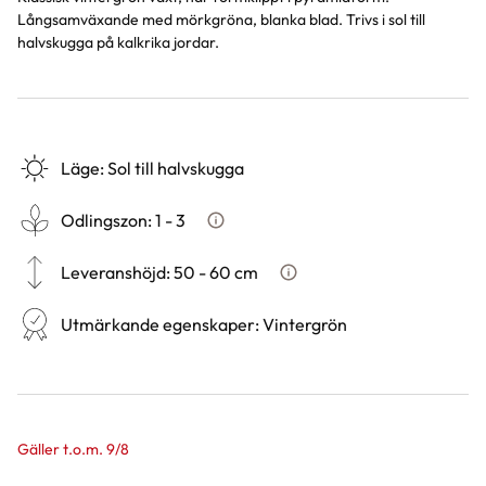
Långsamväxande med mörkgröna, blanka blad. Trivs i sol till
halvskugga på kalkrika jordar.
Läge
:
Sol till halvskugga
Odlingszon
:
1 - 3
Vad är odlingszon?
Leveranshöjd
:
50 - 60 cm
Hur vi mäter leveranshöjd på 
Utmärkande egenskaper
:
Vintergrön
Gäller t.o.m. 9/8