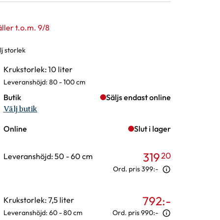
ller t.o.m. 9/8
j storlek
rianter
Krukstorlek: 10 liter
Leveranshöjd: 80 - 100 cm
Butik
Säljs endast online
Välj butik
Online
Slut i lager
319
20
Leveranshöjd: 50 - 60 cm
Ord. pris
399:-
792
:-
Krukstorlek: 7,5 liter
Leveranshöjd: 60 - 80 cm
Ord. pris
990:-