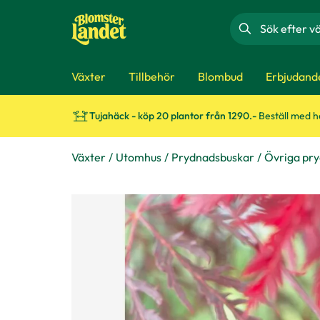
Sök
Växter
Tillbehör
Blombud
Erbjudand
Tujahäck - köp 20 plantor från 1290.-
Beställ med 
Växter
Utomhus
Prydnadsbuskar
Övriga pr