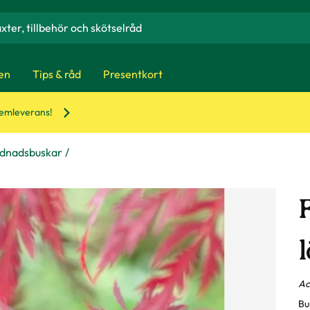
en
Tips & råd
Presentkort
hemleverans!
ydnadsbuskar
l
Ac
Bu