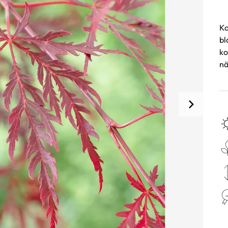
Ko
bl
ko
nä