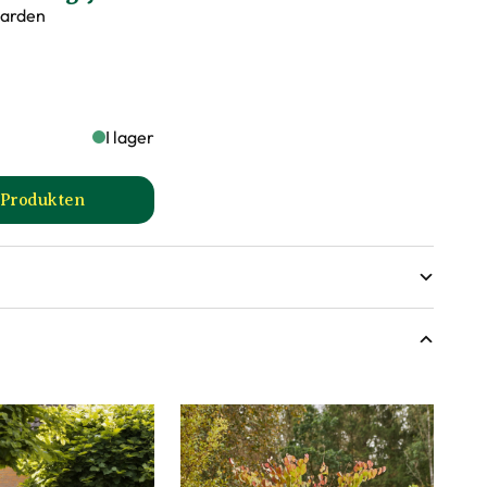
Garden
växande grenar
I lager
l Produkten
till Hasselfors P-Jord/Planteringsjord produktsida
ga mått, men då växter är levande och alla växter
nde variera något från informationen och fotona