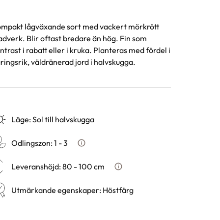
mpakt lågväxande sort med vackert mörkrött
adverk. Blir oftast bredare än hög. Fin som
ntrast i rabatt eller i kruka. Planteras med fördel i
ringsrik, väldränerad jord i halvskugga.
Läge
:
Sol till halvskugga
Odlingszon
:
1 - 3
Vad är odlingszon?
Leveranshöjd
:
80 - 100 cm
Hur vi mäter leveranshöjd på
Utmärkande egenskaper
:
Höstfärg