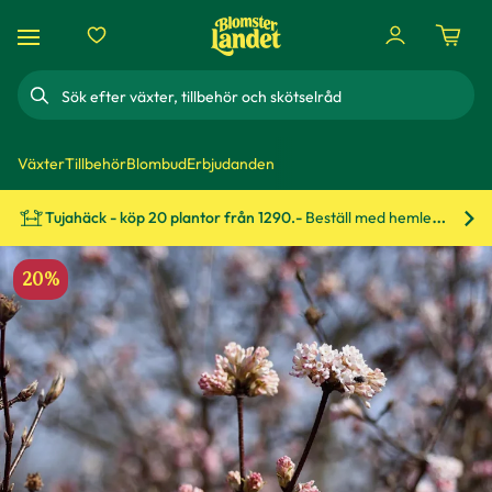
Sök
Växter
Tillbehör
Blombud
Erbjudanden
Tujahäck - köp 20 plantor från 1290.-
Beställ med hemleverans!
Bes
20%