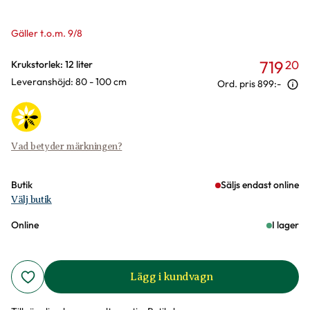
Gäller t.o.m. 9/8
719
20
Varianter
Krukstorlek: 12 liter
Leveranshöjd: 80 - 100 cm
Ord. pris
899:-
Vad betyder märkningen?
Butik
Säljs endast online
Välj butik
Online
I lager
Lägg i kundvagn