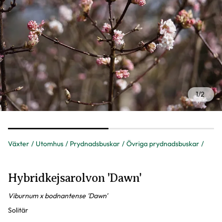
1
/
2
Växter
Utomhus
Prydnadsbuskar
Övriga prydnadsbuskar
Hybridkejsarolvon 'Dawn'
Viburnum x bodnantense 'Dawn'
Solitär