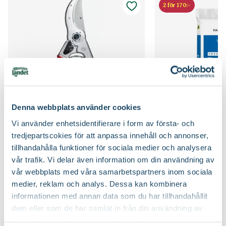
Odlingszon
1 - 3
Höjd på trädgårdsväxter
2 för 170:-
Vad är odlingszon?
Kvalitet - typ av planta
Solitär
Planteringsavstånd (cc)
150 cm
Bredd
200 cm
Jordmån
Fuktig jord, Näringsrik jord, Väldränerad jord
Växtsätt
Buskigt, Storvuxet, Upprätt
Näring
Naturgödsel, Trädgårdsgödsel
Blomfärg
Rosa, Vit
Jordprodukter
Naturgödsel, Planteringsjord
Denna webbplats använder cookies
Bladfärg
Mörkgrön
Vi använder enhetsidentifierare i form av första- och
Beskärningssätt
Beskärning är inte nödvändig, Klipp bort
Sekatör Felco 4
Hasselfors P-Jord/
skadade, korsade och inåtväxande grenar
tredjepartscokies för att anpassa innehåll och annonser,
Felco
Hasselfors Garden
Blomningstid
Februari, Mars, April, Maj
tillhandahålla funktioner för sociala medier och analysera
579
:-
89
90
vår trafik. Vi delar även information om din användning av
Beskärningstid
Efter blomning, Juli-september (JAS-perioden)
Välj butik
Välj butik
Fruktfärg
Röd
vår webbplats med våra samarbetspartners inom sociala
Online
Slut i lager
Online
medier, reklam och analys. Dessa kan kombinera
Till Produkten
Till Pr
Utmärkande egenskaper
Doftar, För pollinatörer, Höstfärg
informationen med annan data som du har tillhandahållit
till Sekatör Felco 4 produktsida
t
dem eller som de har samlat in från din användning av
Certifiering
MPS
deras tjänster. Läs mer om olika cookies genom att
Vad betyder märkningen?