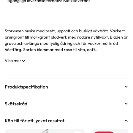
Tillgängliga leveransalternativ:
Butiksleverans
Storvuxen buske med brett, upprätt och buskigt växtsätt. Vackert
Produktinformation
brungrönt till mörkgrönt bladverk med rödare nytillväxt. Bladen är
grova och avlånga med tydlig ådring och får vacker mörkröd
höstfärg. Sorten blommar med rosa till vita, doft...
Visa mer
Produktspecifikation
Krukstorlek
12 liter
Skötselråd
Leveranshöjd
80 - 100 cm
Läge
Sol till halvskugga
Hur vi mäter leveranshöjd på växter
Köp till för ett lyckat resultat
Förväntad sluthöjd
200 - 300 cm