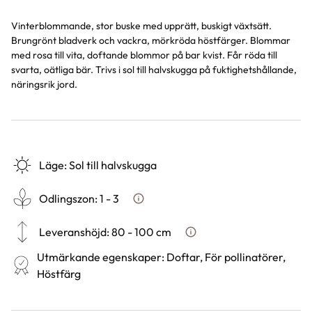
Vinterblommande, stor buske med upprätt, buskigt växtsätt.
Brungrönt bladverk och vackra, mörkröda höstfärger. Blommar
med rosa till vita, doftande blommor på bar kvist. Får röda till
svarta, oätliga bär. Trivs i sol till halvskugga på fuktighetshållande,
näringsrik jord.
Läge
:
Sol till halvskugga
Odlingszon
:
1 - 3
Vad är odlingszon?
Leveranshöjd
:
80 - 100 cm
Hur vi mäter leveranshöjd p
Utmärkande egenskaper
:
Doftar, För pollinatörer,
Höstfärg