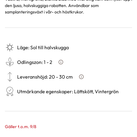
den ljusa, halvskuggiga rabatten. Användbar som
samplanteringsväxt i vår- och höstkrukor.
Läge
:
Sol till halvskugga
Odlingszon
:
1 - 2
Vad är odlingszon?
Leveranshöjd
:
20 - 30 cm
Hur vi mäter leveranshöjd på 
Utmärkande egenskaper
:
Lättskött, Vintergrön
Gäller t.o.m. 9/8