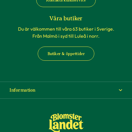
att du hittar svar där. Vår hemsida erbjuder
Kontakta kundservice
även massor med artiklar som kan ge
tips och
råd
och inspiration.
Våra butiker
Du är välkommen till våra 63 butiker i Sverige.
Från Malmö i syd till Luleå i norr.
Butiker & öppettider
Information
Om Blomsterlandet
Köp- och leveransvillkor