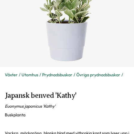
Växter
Utomhus
Prydnadsbuskar
Övriga prydnadsbuskar
Japansk benved 'Kathy'
Euonymus japonicus 'Kathy'
Buskplanta
Vackra, mörkgröna, blanka blad med vitbrokig kant som lyser upp i