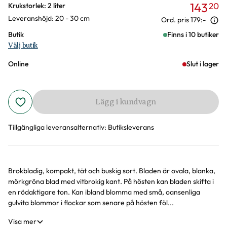
143
20
Varianter
Krukstorlek: 2 liter
Leveranshöjd: 20 - 30 cm
Ord. pris
179:-
Butik
Finns i 10 butiker
Välj butik
Online
Slut i lager
Lägg i kundvagn
Tillgängliga leveransalternativ:
Butiksleverans
Brokbladig, kompakt, tät och buskig sort. Bladen är ovala, blanka,
Produktinformation
mörkgröna blad med vitbrokig kant. På hösten kan bladen skifta i
en rödaktigare ton. Kan ibland blomma med små, oansenliga
gulvita blommor i flockar som senare på hösten föl...
Visa mer