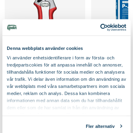
Jordmån
Kemiskt sur jord, Mullrik jord, Väldränerad jord
Bladfärg
Brokbladig, Ljusgrön
Näring
Rododendrongödsel, Trädgårdsgödsel
Utmärkande egenskaper
Höstfärg
Jordprodukter
Blåbärsjord, Rododendronjord
Certifiering
MPS
Beskärningssätt
Klipp bort skadade, korsade och inåtväxande
Vad betyder märkningen?
Denna webbplats använder cookies
Sekatör Felco 4
Hasselfors P-Jord/
grenar
Felco
Hasselfors Garden
Ursprung
Kina, Korea, Japan
Vi använder enhetsidentifierare i form av första- och
579
:-
89
90
Beskärningstid
Juli-september (JAS-perioden)
tredjepartscokies för att anpassa innehåll och annonser,
Välj butik
Välj butik
Art nr
280785
tillhandahålla funktioner för sociala medier och analysera
Online
Slut i lager
Online
vår trafik. Vi delar även information om din användning av
Till Produkten
Till Pr
vår webbplats med våra samarbetspartners inom sociala
till Sekatör Felco 4 produktsida
t
medier, reklam och analys. Dessa kan kombinera
informationen med annan data som du har tillhandahållit
dem eller som de har samlat in från din användning av
deras tjänster. Läs mer om olika cookies genom att
Bra att veta när du handlar
klicka på länken 'Fler alternativ'."
Fler alternativ
Höjd, längd och bilder
Hitta rätt buskar och träd till din trädgård