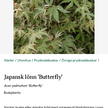
Växter
Utomhus
Prydnadsbuskar
Övriga prydnadsbuskar
Japansk lönn 'Butterfly'
Acer palmatum 'Butterfly'
Buskplanta
Vacker buske eller mindre träd med variegerat bladutspring i rosa,