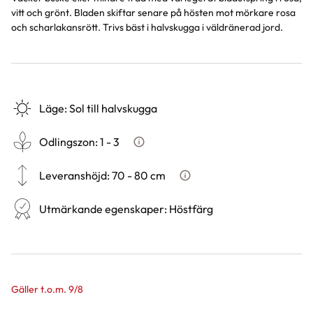
vitt och grönt. Bladen skiftar senare på hösten mot mörkare rosa
och scharlakansrött. Trivs bäst i halvskugga i väldränerad jord.
Läge
:
Sol till halvskugga
Odlingszon
:
1 - 3
Vad är odlingszon?
Leveranshöjd
:
70 - 80 cm
Hur vi mäter leveranshöjd på 
Utmärkande egenskaper
:
Höstfärg
Gäller t.o.m. 9/8