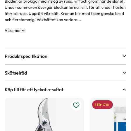
Bladen är brokiga med inslag av rosa, vitt och grönt när de slår ut.
Produktinformation
Under sommaren övergår bladkanterna i vitt, för att under hösten
åter bli rosa. Upprätt växtsätt. Kronan blir med tiden ganska bred
och flerstammig. Växtsättet kan variera...
Visa mer
Produktspecifikation
Krukstorlek
6,5 liter
Skötselråd
Leveranshöjd
70 - 80 cm
Läge
Sol till halvskugga
Hur vi mäter leveranshöjd på växter
Köp till för ett lyckat resultat
Förväntad sluthöjd
3 - 5 m
Odlingszon
1 - 3
Höjd på trädgårdsväxter
2 för 170:-
Vad är odlingszon?
Kvalitet - typ av planta
Buskplanta
Planteringsavstånd (cc)
150 cm
Växtsätt
Buske eller mindre flerstammigt träd