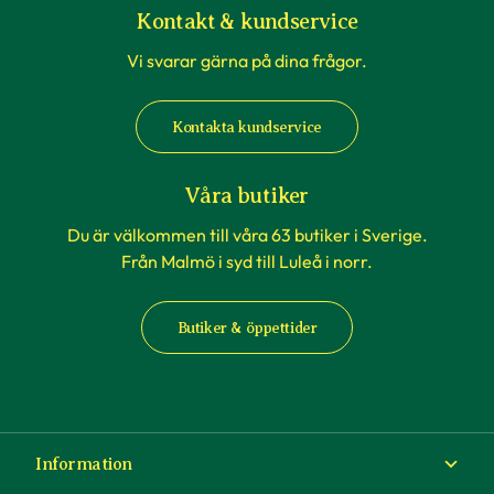
och därför erbjuder vi massa bra hjälp. Vi har
Kontakt & kundservice
ett forum här på webben som heter
Fråga
Vi svarar gärna på dina frågor.
Experten
, där du kan söka bland frågor som
andra kunder har haft – sannolikheten är stor
att du hittar svar där. Vår hemsida erbjuder
Kontakta kundservice
även massor med artiklar som kan ge
tips och
råd
och inspiration.
Våra butiker
Du är välkommen till våra 63 butiker i Sverige.
Från Malmö i syd till Luleå i norr.
Butiker & öppettider
Information