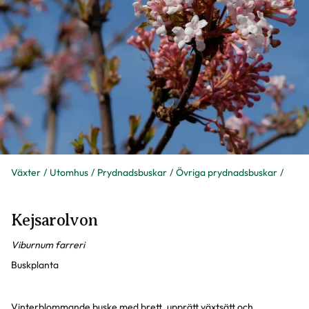
Växter
Utomhus
Prydnadsbuskar
Övriga prydnadsbuskar
Kejsarolvon
Viburnum farreri
Buskplanta
Vinterblommande buske med brett, upprätt växtsätt och