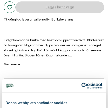
Lägg i kundvagn
Tillgängliga leveransalternativ:
Butiksleverans
Tidigblommande buske med brett och upprätt växtsätt. Bladverket
Produktinformation
är brungrönt till grönt med djupa bladnerver som ger ett säreget
skrynkligt intryck. Nytillväxt är mörkt kopparbrun och går senare
över till grön. Bladen får en iögonfallande v...
Visa mer
Produktspecifikation
Krukstorlek
12 liter
Skötselråd
Denna webbplats använder cookies