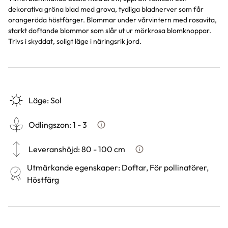
dekorativa gröna blad med grova, tydliga bladnerver som får
orangeröda höstfärger. Blommar under vårvintern med rosavita,
starkt doftande blommor som slår ut ur mörkrosa blomknoppar.
Trivs i skyddat, soligt läge i näringsrik jord.
Läge
:
Sol
Odlingszon
:
1 - 3
Vad är odlingszon?
Leveranshöjd
:
80 - 100 cm
Hur vi mäter leveranshöjd p
Utmärkande egenskaper
:
Doftar, För pollinatörer,
Höstfärg