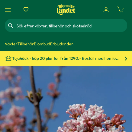
Sök
Växter
Tillbehör
Blombud
Erbjudanden
Tujahäck - köp 20 plantor från 1290.-
Beställ med hemleverans!
Bes