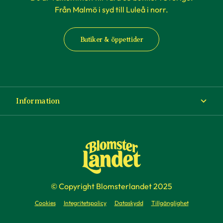
Från Malmö i syd till Luleå i norr.
Butiker & öppettider
Information
Om Blomsterlandet
Köp- och leveransvillkor
Ångra ditt köp
© Copyright Blomsterlandet 2025
Företag
Cookies
Integritetspolicy
Dataskydd
Tillgänglighet
Presentkort