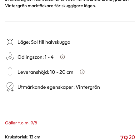
Vintergrön marktäckare för skuggigare lägen.
Läge
:
Sol till halvskugga
Odlingszon
:
1 - 4
Vad är odlingszon?
Leveranshöjd
:
10 - 20 cm
Hur vi mäter leveranshöjd på 
Utmärkande egenskaper
:
Vintergrön
Gäller t.o.m. 9/8
79
20
Varianter
Krukstorlek: 13 cm