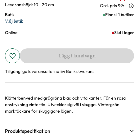
Leveranshöjd: 10 - 20 cm
Ord. pris
99:-
Butik
Finns i 1 butiker
Välj butik
Online
Slut i lager
Lägg i kundvagn
Tillgängliga leveransalternativ:
Butiksleverans
Klätterbenved med grågröna blad och vita kanter. Får en rosa
Produktinformation
anstrykning vintertid. Utvecklar sig väl i skugga. Vintergrön
marktäckare för skuggigare lägen.
Produktspecifikation