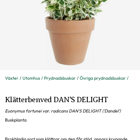
Växter
Utomhus
Prydnadsbuskar
Övriga prydnadsbuskar
Klätterbenved DAN'S DELIGHT
Euonymus fortunei var. radicans DAN'S DELIGHT ('Dandel')
Buskplanta
Brokbladig sort som klättrar om den får stöd, annars krypande.