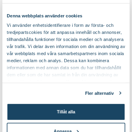
Välj butik
Välj butik
Certifiering
MPS
Vad betyder märkningen?
Online
Slut i lager
Online
Denna webbplats använder cookies
Till Produkten
Till Pr
Ursprung
Japan
till Sekatör Felco 4 produktsida
t
Vi använder enhetsidentifierare i form av första- och
tredjepartscokies för att anpassa innehåll och annonser,
Art nr
174836
tillhandahålla funktioner för sociala medier och analysera
vår trafik. Vi delar även information om din användning av
Bra att veta när du handlar
vår webbplats med våra samarbetspartners inom sociala
medier, reklam och analys. Dessa kan kombinera
Höjd, längd och bilder
Hitta rätt buskar och träd till din trädgård
informationen med annan data som du har tillhandahållit
Vi försöker alltid ange växternas ungefärliga
dem eller som de har samlat in från din användning av
deras tjänster. Läs mer om olika cookies genom att
mått, men då växter är levande och alla växter
klicka på länken 'Fler alternativ'."
är unika så kan måtten och din växts utseende
Fler alternativ
variera något från informationen och fotona på
hemsidan.
Tillåt alla
Växter är levande varor
Anpassa