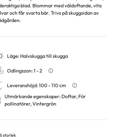
deraktiga blad. Blommar med väldoftande, vita
lvar och får svarta bär. Trivs på skuggsidan av
ädgården.
Läge
:
Halvskugga till skugga
Odlingszon
:
1 - 2
Vad är odlingszon?
Leveranshöjd
:
100 - 110 cm
Hur vi mäter leveranshöjd på
Utmärkande egenskaper
:
Doftar, För
pollinatörer, Vintergrön
j storlek