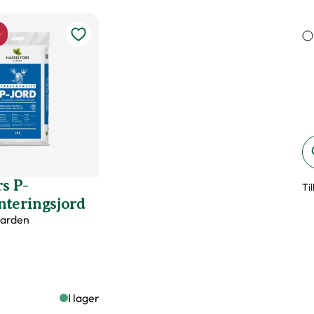
höjd på växter
-
dsväxter
s P-
Ti
nteringsjord
t äldre grenar på olika höjder, Lämpar sig för formklippning
Garden
I lager