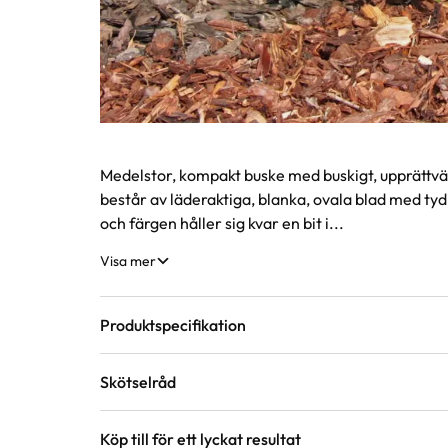
Produktinformation
Medelstor, kompakt buske med buskigt, upprättvä
består av läderaktiga, blanka, ovala blad med tyd
och färgen håller sig kvar en bit i...
Visa mer
Produktspecifikation
Skötselråd
Krukstorlek
15 liter
Köp till för ett lyckat resultat
Läge
Halvskugga till skugga