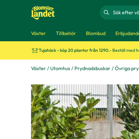
Sök
Växter
Tillbehör
Blombud
Erbjudand
Tujahäck - köp 20 plantor från 1290.-
Beställ med 
Växter
Utomhus
Prydnadsbuskar
Övriga pr