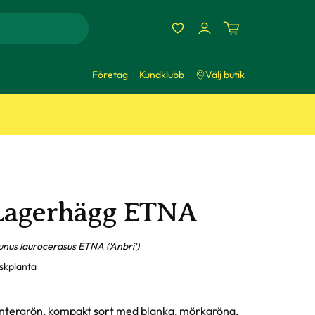
Företag
Kundklubb
Välj butik
Lagerhägg ETNA
unus laurocerasus ETNA ('Anbri')
skplanta
ntergrön, kompakt sort med blanka, mörkgröna,