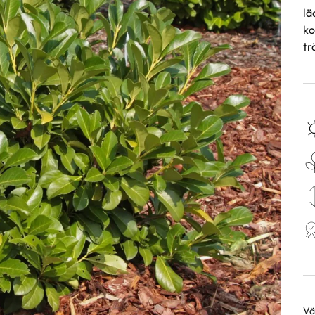
lä
ko
tr
Väl