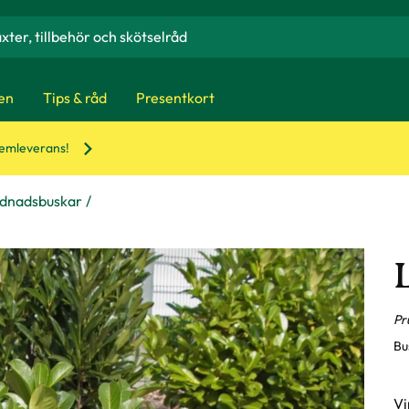
en
Tips & råd
Presentkort
hemleverans!
ydnadsbuskar
Pr
Bu
Vi