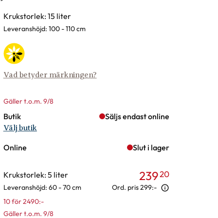
rianter
Krukstorlek: 15 liter
Leveranshöjd: 100 - 110 cm
Vad betyder märkningen?
Gäller t.o.m. 9/8
Butik
Säljs endast online
Välj butik
Online
Slut i lager
239
20
Krukstorlek: 5 liter
Leveranshöjd: 60 - 70 cm
Ord. pris
299:-
10 för 2490:-
Gäller t.o.m. 9/8