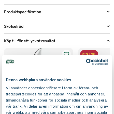
Produktspecifikation
Krukstorlek
3,5 liter
Skötselråd
Leveranshöjd
30 - 40 cm
Läge
Halvskugga till skugga
Hur vi mäter leveranshöjd på växter
Köp till för ett lyckat resultat
Förväntad sluthöjd
80 - 150 cm
Odlingszon
1 - 2
Höjd på trädgårdsväxter
2 för 170:-
Vad är odlingszon?
Kvalitet - typ av planta
Buskplanta
Planteringsavstånd (cc)
125 cm
Bredd
150
Jordmån
Kalkrik jord, Mullrik jord, Väldränerad jord
Denna webbplats använder cookies
Växtsätt
Brett upprättväxande, Lågt och kompakt
Vi använder enhetsidentifierare i form av första- och
Näring
Trädgårdsgödsel
tredjepartscokies för att anpassa innehåll och annonser,
Blomfärg
Vit
tillhandahålla funktioner för sociala medier och analysera
Jordprodukter
Planteringsjord
vår trafik. Vi delar även information om din användning av
Bladfärg
Mörkgrön
vår webbplats med våra samarbetspartners inom sociala