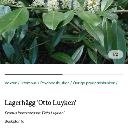
1
/
2
Växter
Utomhus
Prydnadsbuskar
Övriga prydnadsbuskar
Lagerhägg 'Otto Luyken'
Prunus laurocerasus 'Otto Luyken'
Buskplanta