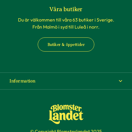
råd
och inspiration.
Våra butiker
Du är välkommen till våra 63 butiker i Sverige.
Från Malmö i syd till Luleå i norr.
Butiker & öppettider
Information
Om Blomsterlandet
Köp- och leveransvillkor
Ångra ditt köp
© Copyright Blomsterlandet 2025