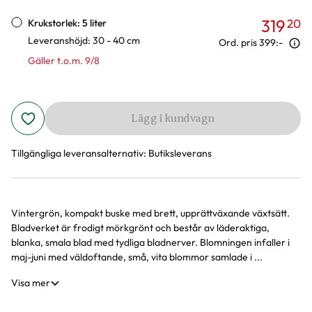
319
20
Krukstorlek: 5 liter
Leveranshöjd: 30 - 40 cm
Ord. pris
399:-
Gäller t.o.m. 9/8
Lägg i kundvagn
Tillgängliga leveransalternativ:
Butiksleverans
Vintergrön, kompakt buske med brett, upprättväxande växtsätt.
Produktinformation
Bladverket är frodigt mörkgrönt och består av läderaktiga,
blanka, smala blad med tydliga bladnerver. Blomningen infaller i
maj-juni med väldoftande, små, vita blommor samlade i ...
Visa mer