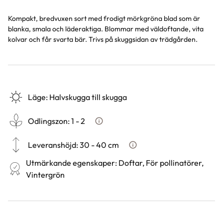
Kompakt, bredvuxen sort med frodigt mörkgröna blad som är
blanka, smala och läderaktiga. Blommar med väldoftande, vita
kolvar och får svarta bär. Trivs på skuggsidan av trädgården.
Läge
:
Halvskugga till skugga
Odlingszon
:
1 - 2
Vad är odlingszon?
Leveranshöjd
:
30 - 40 cm
Hur vi mäter leveranshöjd på
Utmärkande egenskaper
:
Doftar, För pollinatörer,
Vintergrön