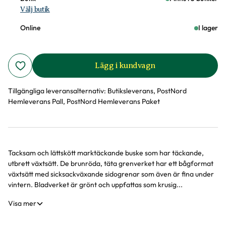
Välj butik
Online
I lager
Lägg i kundvagn
Tillgängliga leveransalternativ:
Butiksleverans, PostNord
Hemleverans Pall, PostNord Hemleverans Paket
Tacksam och lättskött marktäckande buske som har täckande,
Produktinformation
utbrett växtsätt. De brunröda, täta grenverket har ett bågformat
växtsätt med sicksackväxande sidogrenar som även är fina under
vintern. Bladverket är grönt och uppfattas som krusig...
Visa mer