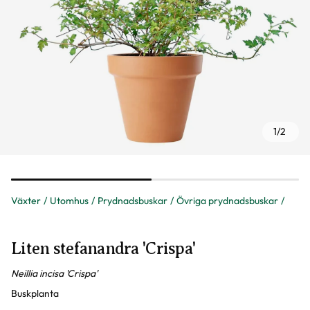
1
/
2
Växter
Utomhus
Prydnadsbuskar
Övriga prydnadsbuskar
Liten stefanandra 'Crispa'
Neillia incisa 'Crispa'
Buskplanta