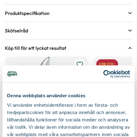
Produktspecifikation
Krukstorlek
3,5 liter
Skötselråd
Leveranshöjd
20 - 30 cm
Läge
Sol till halvskugga
Hur vi mäter leveranshöjd på växter
Köp till för ett lyckat resultat
Förväntad sluthöjd
80 - 100 cm
Odlingszon
1 - 4
Höjd på trädgårdsväxter
2 för 170:-
Vad är odlingszon?
Kvalitet - typ av planta
Buskplanta
Planteringsavstånd (cc)
60 cm
Bredd
140
Jordmån
De flesta jordar, Väldränerad jord
Denna webbplats använder cookies
Växtsätt
Marktäckande
Vi använder enhetsidentifierare i form av första- och
Näring
Naturgödsel, Trädgårdsgödsel
tredjepartscokies för att anpassa innehåll och annonser,
Blomfärg
Vit
tillhandahålla funktioner för sociala medier och analysera
Jordprodukter
Barkmull, Planteringsjord
vår trafik. Vi delar även information om din användning av
Bladfärg
Grön
vår webbplats med våra samarbetspartners inom sociala
Beskärningssätt
Beskärning är inte nödvändig, Lämpar sig för