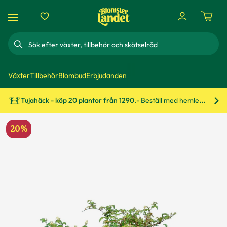
Sök
Växter
Tillbehör
Blombud
Erbjudanden
Tujahäck - köp 20 plantor från 1290.-
Beställ med hemleverans!
Bes
20%