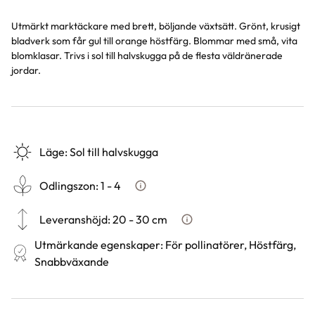
Utmärkt marktäckare med brett, böljande växtsätt. Grönt, krusigt
bladverk som får gul till orange höstfärg. Blommar med små, vita
blomklasar. Trivs i sol till halvskugga på de flesta väldränerade
jordar.
Läge
:
Sol till halvskugga
Odlingszon
:
1 - 4
Vad är odlingszon?
Leveranshöjd
:
20 - 30 cm
Hur vi mäter leveranshöjd på 
Utmärkande egenskaper
:
För pollinatörer, Höstfärg,
Snabbväxande