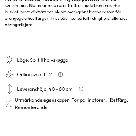
sensommar. Blommar med rosa, trattformade blommor. Har
buskigt, brett växtsätt och blankt mörkgrönt bladverk som får
orangegula höstfärger. Trivs bäst i sol på lätt fuktighetshållande,
näringsrik jord.
Läge
:
Sol till halvskugga
Odlingszon
:
1 - 2
Vad är odlingszon?
Leveranshöjd
:
40 - 60 cm
Hur vi mäter leveranshöjd på
Utmärkande egenskaper
:
För pollinatörer, Höstfärg,
Remonterande