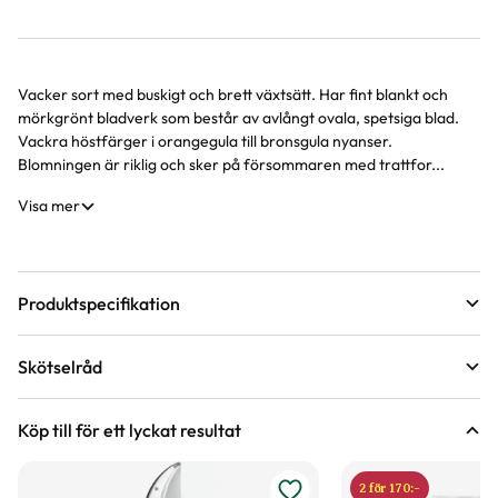
Vacker sort med buskigt och brett växtsätt. Har fint blankt och
Produktinformation
mörkgrönt bladverk som består av avlångt ovala, spetsiga blad.
Vackra höstfärger i orangegula till bronsgula nyanser.
Blomningen är riklig och sker på försommaren med trattfor...
Visa mer
Produktspecifikation
Krukstorlek
5 liter
Skötselråd
Leveranshöjd
40 - 60 cm
Läge
Sol till halvskugga
Hur vi mäter leveranshöjd på växter
Köp till för ett lyckat resultat
Förväntad sluthöjd
100 - 150 cm
Odlingszon
1 - 2
Höjd på trädgårdsväxter
2 för 170:-
Vad är odlingszon?