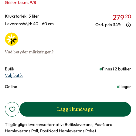
Gäller t.o.m. 9/8
279
20
Varianter
Krukstorlek: 5 liter
Leveranshöjd: 40 - 60 cm
Ord. pris
349:-
Vad betyder märkningen?
Butik
Finns i 2 butiker
Välj butik
Online
I lager
Lägg i kundvagn
Tillgängliga leveransalternativ:
Butiksleverans, PostNord
Hemleverans Pall, PostNord Hemleverans Paket