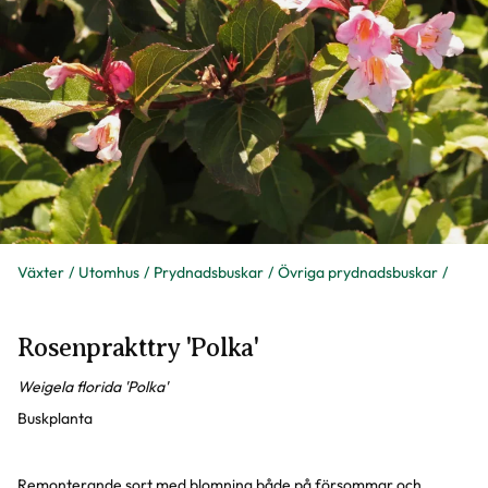
Växter
Utomhus
Prydnadsbuskar
Övriga prydnadsbuskar
Rosenprakttry 'Polka'
Weigela florida 'Polka'
Buskplanta
Remonterande sort med blomning både på försommar och