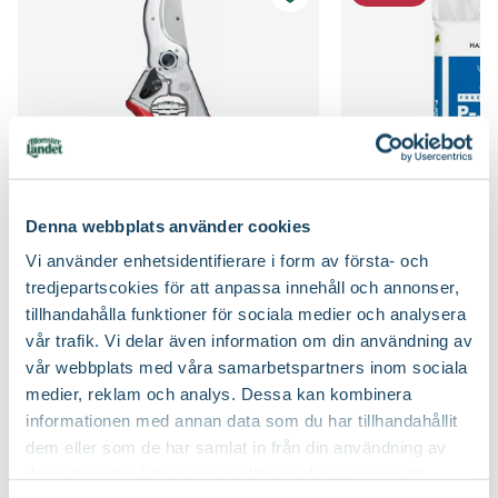
Kvalitet - typ av planta
Buskplanta
Planteringsavstånd (cc)
100 cm
Bredd
150 cm
Jordmån
Fuktig jord, Näringsrik jord, Väldränerad jord
Växtsätt
Buskigt, Brett
Näring
Naturgödsel, Trädgårdsgödsel
Blomfärg
Rosa
Jordprodukter
Naturgödsel, Planteringsjord
Denna webbplats använder cookies
Bladfärg
Mörkgrön
Beskärningssätt
Gallra ut äldre grenar på olika höjder
Vi använder enhetsidentifierare i form av första- och
Sekatör Felco 4
Hasselfors P-Jord/
tredjepartscokies för att anpassa innehåll och annonser,
Felco
Hasselfors Garden
Blomningstid
Maj, Juni, Augusti, September
Beskärningstid
Juli-september (JAS-perioden), På hösten, På
579
:-
89
tillhandahålla funktioner för sociala medier och analysera
90
vårvintern
vår trafik. Vi delar även information om din användning av
Välj butik
Välj butik
Utmärkande egenskaper
För pollinatörer, Höstfärg,
vår webbplats med våra samarbetspartners inom sociala
Online
Slut i lager
Online
Remonterande
medier, reklam och analys. Dessa kan kombinera
Till Produkten
Till Pr
till Sekatör Felco 4 produktsida
t
informationen med annan data som du har tillhandahållit
Ursprung
Manchuriet, Korea, Japan
dem eller som de har samlat in från din användning av
deras tjänster. Läs mer om olika cookies genom att
Art nr
263907