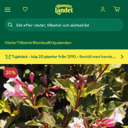
Sök
Växter
Tillbehör
Blombud
Erbjudanden
Tujahäck - köp 20 plantor från 1290.-
Beställ med hemleverans!
Bes
20%