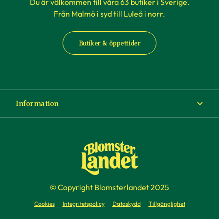
Du är välkommen till våra 63 butiker i Sverige.
Från Malmö i syd till Luleå i norr.
Butiker & öppettider
Information
Om Blomsterlandet
Köp- och leveransvillkor
Ångra ditt köp
© Copyright Blomsterlandet 2025
Företag
Cookies
Integritetspolicy
Dataskydd
Tillgänglighet