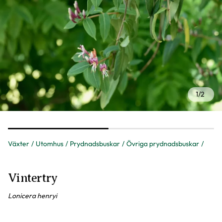
1
/
2
Växter
Utomhus
Prydnadsbuskar
Övriga prydnadsbuskar
Vintertry
Lonicera henryi