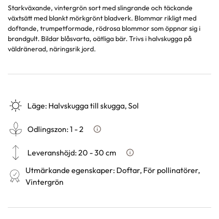
Starkväxande, vintergrön sort med slingrande och täckande
växtsätt med blankt mörkgrönt bladverk. Blommar rikligt med
doftande, trumpetformade, rödrosa blommor som öppnar sig i
brandgult. Bildar blåsvarta, oätliga bär. Trivs i halvskugga på
väldränerad, näringsrik jord.
Läge
:
Halvskugga till skugga, Sol
Odlingszon
:
1 - 2
Vad är odlingszon?
Leveranshöjd
:
20 - 30 cm
Hur vi mäter leveranshöjd på 
Utmärkande egenskaper
:
Doftar, För pollinatörer,
Vintergrön