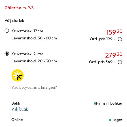
Gäller t.o.m. 9/8
Välj storlek
Varianter
159
20
Krukstorlek: 17 cm
Leveranshöjd: 50 - 60 cm
Ord. pris
199:-
279
20
Krukstorlek: 2 liter
Leveranshöjd: 20 - 30 cm
Ord. pris
349:-
Vad betyder märkningen?
Butik
Finns i 1 butiker
Välj butik
Online
I lager