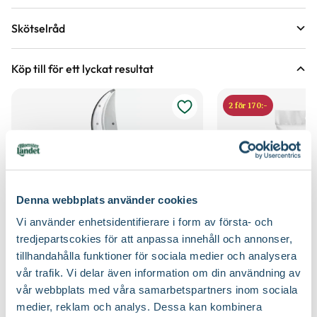
Krukstorlek
2 liter
Skötselråd
Leveranshöjd
20 - 30 cm
Läge
Halvskugga till skugga, Sol
Hur vi mäter leveranshöjd på växter
Köp till för ett lyckat resultat
Förväntad sluthöjd
5 - 6 m
Odlingszon
1 - 2
Höjd på trädgårdsväxter
2 för 170:-
Vad är odlingszon?
Växtsätt
Klättrande, Slingrande, Starkväxande
Planteringsavstånd (cc)
200 cm
Blomfärg
Orange, Röd
Jordmån
Fuktig jord, Mullrik jord, Näringsrik jord, Väldränerad
jord
Bladfärg
Mörkgrön
Denna webbplats använder cookies
Näring
Naturgödsel, Trädgårdsgödsel
Vi använder enhetsidentifierare i form av första- och
Blomningstid
Juli, Augusti
tredjepartscokies för att anpassa innehåll och annonser,
Jordprodukter
Planteringsjord
tillhandahålla funktioner för sociala medier och analysera
Fruktfärg
Blå
vår trafik. Vi delar även information om din användning av
Sekatör Felco 4
Hasselfors P-Jord/
Beskärningssätt
Beskär bort nedfrusna grenar in till frisk ved,
vår webbplats med våra samarbetspartners inom sociala
Felco
Hasselfors Garden
Utmärkande egenskaper
Doftar, För pollinatörer, Vintergrön
Gallra ut äldre grenar på olika höjder
medier, reklam och analys. Dessa kan kombinera
579
:-
89
90