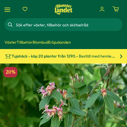
Sök
Växter
Tillbehör
Blombud
Erbjudanden
Tujahäck - köp 20 plantor från 1290.-
Beställ med hemleverans!
Bes
20%