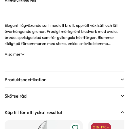
Hemleverans Pall
Elegant, lågväxande sort med ett brett, upprätt växtsätt och lätt
Produktinformation
överhängande grenar. Frodigt mörkgrönt bladverk med ovala,
breda, spetsiga blad som får gyllengula höstfärger. Blommar
rikligt på försommaren med stora, enkla, snövita blommo...
Visa mer
Produktspecifikation
Krukstorlek
3,5 liter
Skötselråd
Leveranshöjd
30 - 50 cm
Läge
Sol till halvskugga
Hur vi mäter leveranshöjd på växter
Köp till för ett lyckat resultat
Förväntad sluthöjd
120 - 150 cm
Odlingszon
1 - 3
Höjd på trädgårdsväxter
2 för 170:-
Vad är odlingszon?