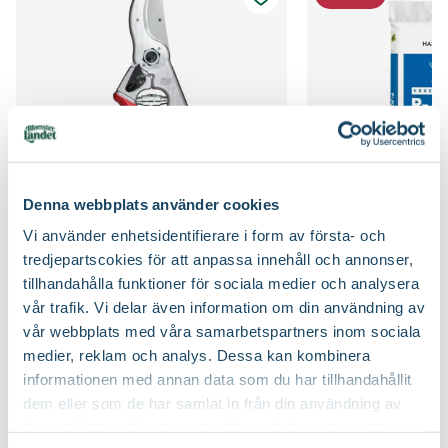
Kvalitet - typ av planta
Buskplanta
Planteringsavstånd (cc)
100 cm
Bredd
100
Jordmån
Mullrik jord, Näringsrik jord, Väldränerad jord
Växtsätt
Brett upprättväxande, Graciöst med överhängande
Näring
Naturgödsel, Trädgårdsgödsel
grenar
Jordprodukter
Planteringsjord
Blomfärg
Vit
Denna webbplats använder cookies
Beskärningssätt
Gallra ut äldre grenar på olika höjder
Vi använder enhetsidentifierare i form av första- och
Bladfärg
Mörkgrön
Sekatör Felco 4
Hasselfors P-Jord/
tredjepartscokies för att anpassa innehåll och annonser,
Felco
Hasselfors Garden
Beskärningstid
Juli-september (JAS-perioden), På hösten, På
tillhandahålla funktioner för sociala medier och analysera
579
:-
89
90
Blomningstid
Juni, Juli
vårvintern
vår trafik. Vi delar även information om din användning av
Välj butik
Välj butik
vår webbplats med våra samarbetspartners inom sociala
Online
Slut i lager
Online
Utmärkande egenskaper
Doftar, För pollinatörer, Höstfärg
medier, reklam och analys. Dessa kan kombinera
Till Produkten
Till Pr
till Sekatör Felco 4 produktsida
t
informationen med annan data som du har tillhandahållit
Ursprung
Nordamerika, Asien och östra Europa
dem eller som de har samlat in från din användning av
deras tjänster. Läs mer om olika cookies genom att
Art nr
263707