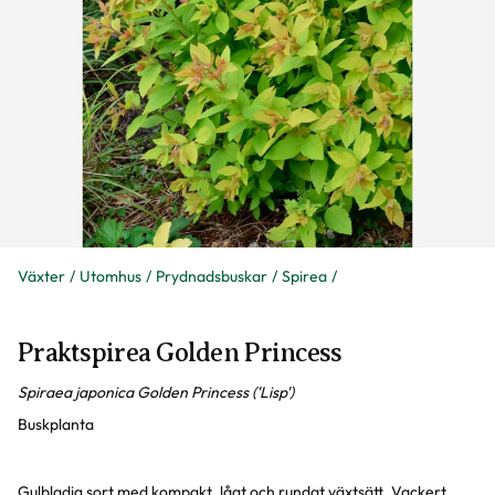
Växter
Utomhus
Prydnadsbuskar
Spirea
Praktspirea Golden Princess
Spiraea japonica Golden Princess ('Lisp')
Buskplanta
Gulbladig sort med kompakt, lågt och rundat växtsätt. Vackert