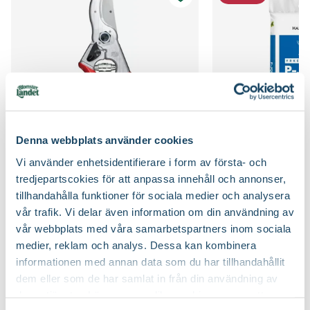
Kvalitet - typ av planta
Buskplanta
Planteringsavstånd (cc)
50 cm
Bredd
60
Jordmån
Näringsrik jord, Väldränerad jord
Växtsätt
Lågt och kompakt, Rundat
Jordprodukter
Planteringsjord
Blomfärg
Lila, Rosa
Beskärningssätt
Beskär ner till ca 10-15 cm över marknivå,
Lämpar sig för formklippning
Denna webbplats använder cookies
Bladfärg
Gul
Vi använder enhetsidentifierare i form av första- och
Sekatör Felco 4
Hasselfors P-Jord/
Beskärningstid
Juli-september (JAS-perioden), På hösten, På
tredjepartscokies för att anpassa innehåll och annonser,
Felco
Hasselfors Garden
Blomningstid
Juni, Juli
vårvintern
tillhandahålla funktioner för sociala medier och analysera
579
:-
89
90
vår trafik. Vi delar även information om din användning av
Välj butik
Välj butik
Utmärkande egenskaper
För pollinatörer, Höstfärg, Lättskött
Speciell tålighet
Blåsiga, öppna lägen, Stadsklimat
vår webbplats med våra samarbetspartners inom sociala
Online
Slut i lager
Online
medier, reklam och analys. Dessa kan kombinera
Till Produkten
Till Pr
Ursprung
Himalaya - Korea och Japan
till Sekatör Felco 4 produktsida
t
informationen med annan data som du har tillhandahållit
dem eller som de har samlat in från din användning av
Art nr
262302
deras tjänster. Läs mer om olika cookies genom att