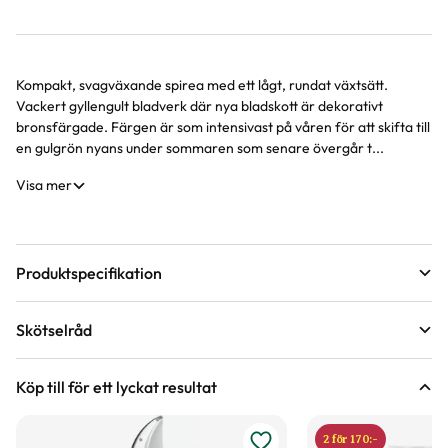
Kompakt, svagväxande spirea med ett lågt, rundat växtsätt.
Produktinformation
Vackert gyllengult bladverk där nya bladskott är dekorativt
bronsfärgade. Färgen är som intensivast på våren för att skifta till
en gulgrön nyans under sommaren som senare övergår t...
Visa mer
Produktspecifikation
Krukstorlek
3,5 liter
Skötselråd
Leveranshöjd
20 - 40 cm
Läge
Sol till halvskugga
Hur vi mäter leveranshöjd på växter
Köp till för ett lyckat resultat
Förväntad sluthöjd
50 - 70 cm
Odlingszon
1 - 4
Höjd på trädgårdsväxter
2 för 170:-
Vad är odlingszon?