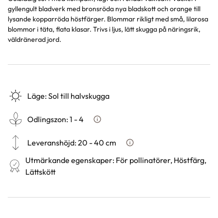
gyllengult bladverk med bronsröda nya bladskott och orange till
lysande kopparröda höstfärger. Blommar rikligt med små, lilarosa
blommor i täta, flata klasar. Trivs i ljus, lätt skugga på näringsrik,
väldränerad jord.
Läge
:
Sol till halvskugga
Odlingszon
:
1 - 4
Vad är odlingszon?
Leveranshöjd
:
20 - 40 cm
Hur vi mäter leveranshöjd på
Utmärkande egenskaper
:
För pollinatörer, Höstfärg,
Lättskött