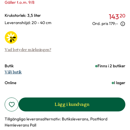
Gäller t.o.m. 9/8
143
20
Varianter
Krukstorlek: 3,5 liter
Leveranshöjd: 20 - 40 cm
Ord. pris
179:-
Vad betyder märkningen?
Butik
Finns i 2 butiker
Välj butik
Online
I lager
Lägg i kundvagn
Tillgängliga leveransalternativ:
Butiksleverans, PostNord
Hemleverans Pall