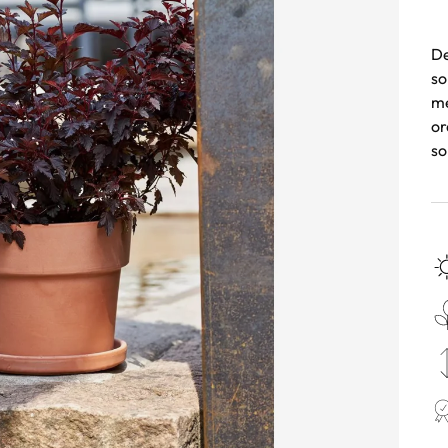
De
so
me
or
so