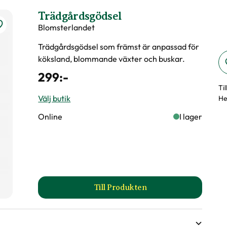
öjd på växter
Trädgårdsgödsel
Blomsterlandet
dsväxter
Trädgårdsgödsel som främst är anpassad för
köksland, blommande växter och buskar.
299
:-
Ti
Välj butik
He
Online
I lager
t äldre grenar på olika höjder
Till Produkten
till Trädgårdsgödsel produkt
en, På vårvintern
ttskött