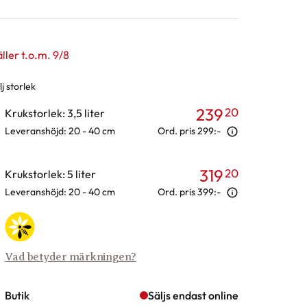
ller t.o.m. 9/8
j storlek
rianter
239
20
Krukstorlek: 3,5 liter
Leveranshöjd: 20 - 40 cm
Ord. pris
299:-
319
20
Krukstorlek: 5 liter
Leveranshöjd: 20 - 40 cm
Ord. pris
399:-
Vad betyder märkningen?
Butik
Säljs endast online