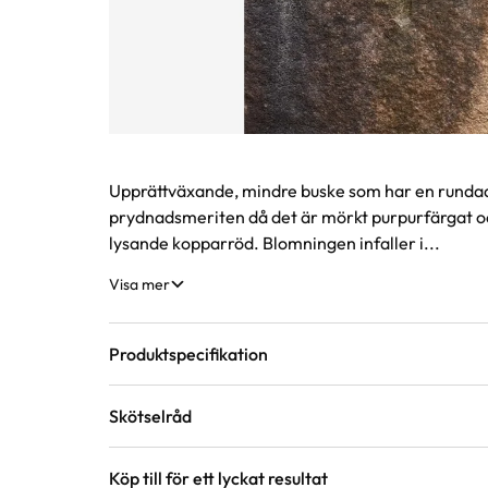
Produktinformation
Upprättväxande, mindre buske som har en rundad
prydnadsmeriten då det är mörkt purpurfärgat och
lysande kopparröd. Blomningen infaller i...
Visa mer
Produktspecifikation
Skötselråd
Krukstorlek
5 liter
Köp till för ett lyckat resultat
Läge
Sol till halvskugga