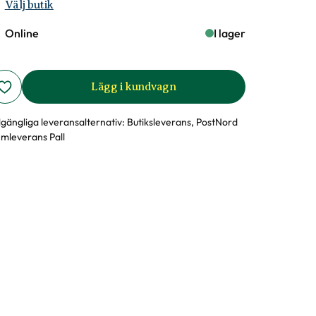
Välj butik
Online
I lager
Lägg i kundvagn
llgängliga leveransalternativ:
Butiksleverans, PostNord
mleverans Pall
sida