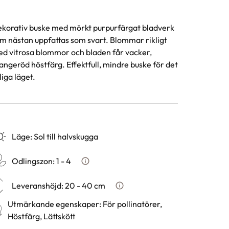
korativ buske med mörkt purpurfärgat bladverk
m nästan uppfattas som svart. Blommar rikligt
d vitrosa blommor och bladen får vacker,
angeröd höstfärg. Effektfull, mindre buske för det
liga läget.
Läge
:
Sol till halvskugga
Odlingszon
:
1 - 4
Vad är odlingszon?
Leveranshöjd
:
20 - 40 cm
Hur vi mäter leveranshöjd på 
Utmärkande egenskaper
:
För pollinatörer,
Höstfärg, Lättskött