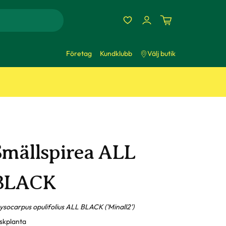
Företag
Kundklubb
Välj butik
Smällspirea ALL
BLACK
ysocarpus opulifolius ALL BLACK ('Minall2')
skplanta