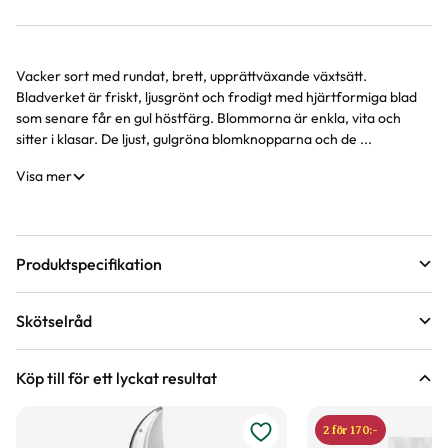
Vacker sort med rundat, brett, upprättväxande växtsätt.
Produktinformation
Bladverket är friskt, ljusgrönt och frodigt med hjärtformiga blad
som senare får en gul höstfärg. Blommorna är enkla, vita och
sitter i klasar. De ljust, gulgröna blomknopparna och de ...
Visa mer
Produktspecifikation
Krukstorlek
30 liter
Skötselråd
Leveranshöjd
80 - 100 cm
Läge
Sol till halvskugga
Hur vi mäter leveranshöjd på växter
Köp till för ett lyckat resultat
Förväntad sluthöjd
3 - 4 m
Odlingszon
1 - 6
Höjd på trädgårdsväxter
2 för 170:-
Vad är odlingszon?