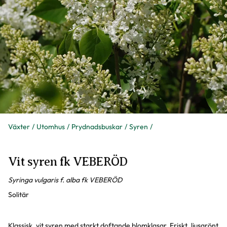
Växter
Utomhus
Prydnadsbuskar
Syren
Vit syren fk VEBERÖD
Syringa vulgaris f. alba fk VEBERÖD
Solitär
Klassisk, vit syren med starkt doftande blomklasar. Friskt, ljusgrönt