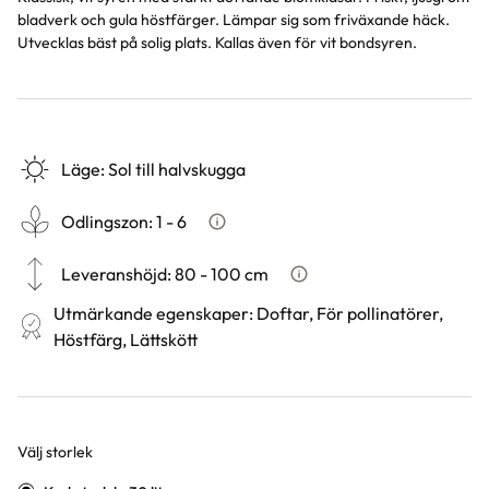
bladverk och gula höstfärger. Lämpar sig som friväxande häck.
Utvecklas bäst på solig plats. Kallas även för vit bondsyren.
Läge
:
Sol till halvskugga
Odlingszon
:
1 - 6
Vad är odlingszon?
Leveranshöjd
:
80 - 100 cm
Hur vi mäter leveranshöjd p
Utmärkande egenskaper
:
Doftar, För pollinatörer,
Höstfärg, Lättskött
Välj storlek
Varianter