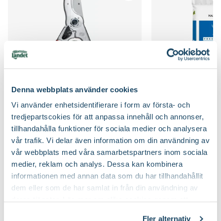
Kvalitet - typ av planta
Solitär
Planteringsavstånd (cc)
100 cm
Bredd
300
Jordmån
Mullrik jord, Näringsrik jord, Väldränerad jord
Växtsätt
Brett upprättväxande, Rundat
Jordprodukter
Planteringsjord
Blomfärg
Vit
Beskärningssätt
Gallra ut äldre grenar på olika höjder
Denna webbplats använder cookies
Bladfärg
Ljusgrön
Vi använder enhetsidentifierare i form av första- och
Beskärningstid
Efter blomning, Juli-september (JAS-perioden),
tredjepartscokies för att anpassa innehåll och annonser,
Sekatör Felco 4
Hasselfors P-Jord/
På hösten, På vårvintern
Felco
Hasselfors Garden
Blomningstid
Maj, Juni
tillhandahålla funktioner för sociala medier och analysera
579
:-
89
90
vår trafik. Vi delar även information om din användning av
Speciell tålighet
Blåsiga, öppna lägen, Salta vindar
Välj butik
Välj butik
vår webbplats med våra samarbetspartners inom sociala
Utmärkande egenskaper
Doftar, För pollinatörer, Höstfärg,
Online
Slut i lager
Online
Lättskött
medier, reklam och analys. Dessa kan kombinera
Till Produkten
Till Pr
informationen med annan data som du har tillhandahållit
till Sekatör Felco 4 produktsida
t
Certifiering
E-planta
dem eller som de har samlat in från din användning av
Vad betyder märkningen?
deras tjänster. Läs mer om olika cookies genom att
Art nr
264398
klicka på länken 'Fler alternativ'."
Fler alternativ