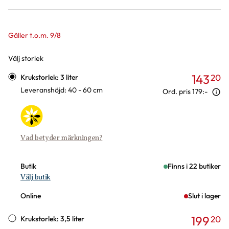
Gäller t.o.m. 9/8
Välj storlek
Varianter
143
20
Krukstorlek: 3 liter
Leveranshöjd: 40 - 60 cm
Ord. pris
179:-
Vad betyder märkningen?
Butik
Finns i 22 butiker
Välj butik
Online
Slut i lager
199
20
Krukstorlek: 3,5 liter