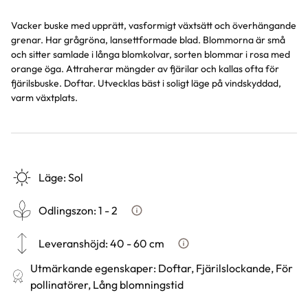
Vacker buske med upprätt, vasformigt växtsätt och överhängande
grenar. Har grågröna, lansettformade blad. Blommorna är små
och sitter samlade i långa blomkolvar, sorten blommar i rosa med
orange öga. Attraherar mängder av fjärilar och kallas ofta för
fjärilsbuske. Doftar. Utvecklas bäst i soligt läge på vindskyddad,
varm växtplats.
Läge
:
Sol
Odlingszon
:
1 - 2
Vad är odlingszon?
Leveranshöjd
:
40 - 60 cm
Hur vi mäter leveranshöjd på
Utmärkande egenskaper
:
Doftar, Fjärilslockande, För
pollinatörer, Lång blomningstid