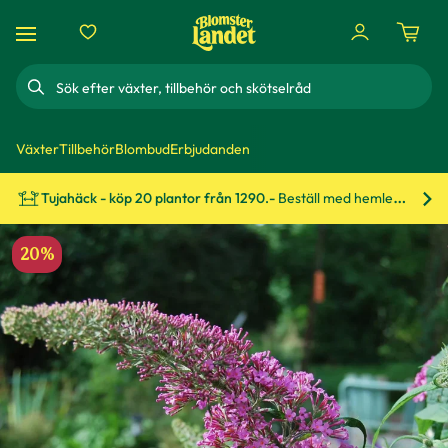
Sök
Växter
Tillbehör
Blombud
Erbjudanden
Tujahäck - köp 20 plantor från 1290.-
Beställ med hemleverans!
Bes
20%