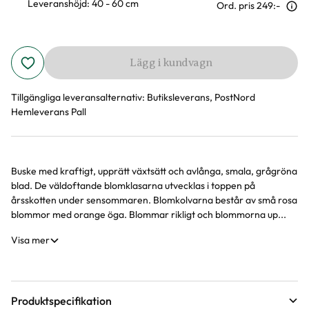
Leveranshöjd: 40 - 60 cm
Ord. pris
249:-
Lägg i kundvagn
Tillgängliga leveransalternativ:
Butiksleverans, PostNord
Hemleverans Pall
Buske med kraftigt, upprätt växtsätt och avlånga, smala, grågröna
Produktinformation
blad. De väldoftande blomklasarna utvecklas i toppen på
årsskotten under sensommaren. Blomkolvarna består av små rosa
blommor med orange öga. Blommar rikligt och blommorna up...
Visa mer
Produktspecifikation