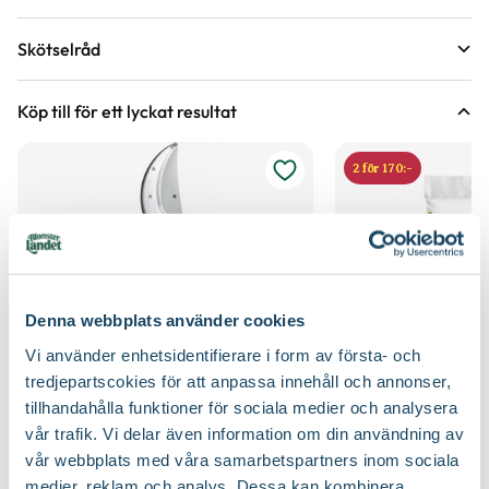
Krukstorlek
3 liter
Skötselråd
Leveranshöjd
40 - 60 cm
Läge
Sol
Hur vi mäter leveranshöjd på växter
Köp till för ett lyckat resultat
Förväntad sluthöjd
150 - 200 cm
Odlingszon
1 - 2
Höjd på trädgårdsväxter
2 för 170:-
Vad är odlingszon?
Kvalitet - typ av planta
Buskplanta
Planteringsavstånd (cc)
150 cm
Växtsätt
Brett upprättväxande
Jordmån
Mullrik jord, Torr varm jord, Väldränerad jord
Blomfärg
Rosa
Näring
Trädgårdsgödsel
Denna webbplats använder cookies
Vi använder enhetsidentifierare i form av första- och
Bladfärg
Grågrön
Jordprodukter
Planteringsjord
tredjepartscokies för att anpassa innehåll och annonser,
tillhandahålla funktioner för sociala medier och analysera
Blomningstid
Juli, Augusti, September
Beskärningssätt
Beskär 1-2 knoppar över förra årets
vår trafik. Vi delar även information om din användning av
Sekatör Felco 4
Hasselfors P-Jord/
beskärningsnivå, Beskär bort nedfrusna grenar
vår webbplats med våra samarbetspartners inom sociala
Felco
Hasselfors Garden
Utmärkande egenskaper
Doftar, Fjärilslockande, För pollinatörer,
in till frisk ved
medier, reklam och analys. Dessa kan kombinera