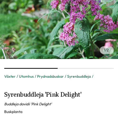
1
/
2
Växter
Utomhus
Prydnadsbuskar
Syrenbuddleja
Syrenbuddleja 'Pink Delight'
Buddleja davidii 'Pink Delight'
Buskplanta