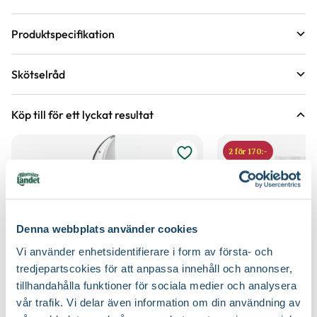
Produktspecifikation
Krukstorlek
3 liter
Skötselråd
Leveranshöjd
30 - 50 cm
Läge
Sol
Hur vi mäter leveranshöjd på växter
Köp till för ett lyckat resultat
Förväntad sluthöjd
150 - 200 cm
Odlingszon
1 - 2
Höjd på trädgårdsväxter
2 för 170:-
Vad är odlingszon?
Kvalitet - typ av planta
Buskplanta
Planteringsavstånd (cc)
150 cm
Växtsätt
Brett upprättväxande
Jordmån
Mullrik jord, Torr varm jord, Väldränerad jord
Denna webbplats använder cookies
Blomfärg
Rosa
Näring
Trädgårdsgödsel
Vi använder enhetsidentifierare i form av första- och
tredjepartscokies för att anpassa innehåll och annonser,
Bladfärg
Grågrön
Jordprodukter
Planteringsjord
tillhandahålla funktioner för sociala medier och analysera
vår trafik. Vi delar även information om din användning av
Blomningstid
Juli, Augusti, September