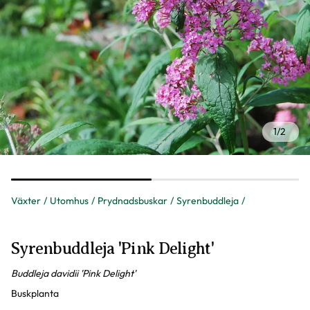
1
/
2
Växter
Utomhus
Prydnadsbuskar
Syrenbuddleja
Syrenbuddleja 'Pink Delight'
Buddleja davidii 'Pink Delight'
Buskplanta