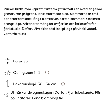
Vacker buske med upprätt, vasformigt växtsätt och överhängande
grenar. Har grågröna, lansettformade blad. Blommorna är små
och sitter samlade i långa blomkolvar, sorten blommar i rosa med
orange öga. Attraherar mängder av fjärilar och kallas ofta för
fjärilsbuske. Doftar. Utvecklas bäst i soligt läge på vindskyddad,
varm växtplats.
Läge
:
Sol
Odlingszon
:
1 - 2
Vad är odlingszon?
Leveranshöjd
:
30 - 50 cm
Hur vi mäter leveranshöjd på 
Utmärkande egenskaper
:
Doftar, Fjärilslockande, För
pollinatörer, Lång blomningstid