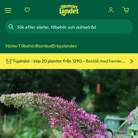
Sök
Växter
Tillbehör
Blombud
Erbjudanden
Tujahäck - köp 20 plantor från 1290.-
Beställ med hemleverans!
Bes