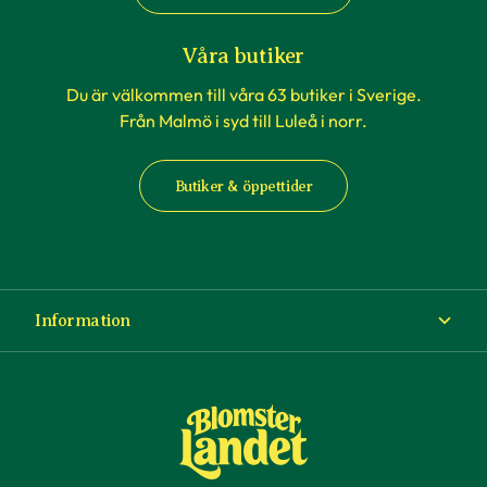
även massor med artiklar som kan ge
tips och
råd
och inspiration.
Våra butiker
Du är välkommen till våra 63 butiker i Sverige.
Från Malmö i syd till Luleå i norr.
Butiker & öppettider
Information
Om Blomsterlandet
Köp- och leveransvillkor
Ångra ditt köp