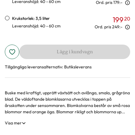
Leveranshöjd: 40 - 60 cm
Ord. pris
179:-
199
20
Krukstorlek: 3,5 liter
Leveranshöjd: 40 - 60 cm
Ord. pris
249:-
Lägg i kundvagn
Tillgängliga leveransalternativ:
Butiksleverans
Buske med kraftigt, upprätt växtsätt och avlånga, smala, grågröna
Produktinformation
blad. De väldoftande blomklasarna utvecklas i toppen på
årsskotten under sensommaren. Blomkolvarna består av små rosa
blommor med orange öga. Blommar rikligt och blommorna up...
Visa mer