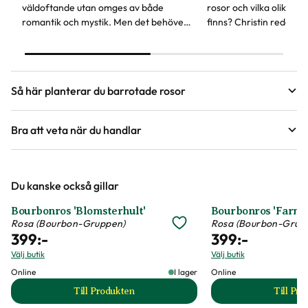
väldoftande utan omges av både
rosor och vilka olika bl
romantik och mystik. Men det behöver
finns? Christin reder u
inte vara svårt att få dem att trivas, här
tänka på för att välja r
hittar du svaren på vanliga frågor om
önskemål.
rosor.
Så här planterar du barrotade rosor
Bra att veta när du handlar
Guide
Höjd, längd och bilder
Plantera barrotade rosor
Du kanske också gillar
Vi försöker alltid ange växternas ungefärliga
Att köpa barrotade rosor bli alltmer populärt. Plantorna finns
i butik under tidig vår och höst, är ofta prisvärda och
mått, men då växter är levande och alla växter
Bourbonros 'Blomsterhult'
Bourbonros 'Farmo
plantorna är lätta att transportera.
är unika så kan måtten och din växts utseende
Rosa (Bourbon-Gruppen)
Rosa (Bourbon-Grup
399
:-
399
:-
variera något från informationen och fotona på
Välj butik
Välj butik
hemsidan.
Online
I lager
Online
Till Produkten
Till Pr
till Bourbonros 'Blomsterhult' produktsida
t