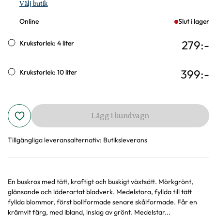
Välj butik
Online
Slut i lager
279
:-
Krukstorlek: 4 liter
399
:-
Krukstorlek: 10 liter
Lägg i kundvagn
Tillgängliga leveransalternativ:
Butiksleverans
En buskros med tätt, kraftigt och buskigt växtsätt. Mörkgrönt,
Produktinformation
glänsande och läderartat bladverk. Medelstora, fyllda till tätt
fyllda blommor, först bollformade senare skålformade. Får en
krämvit färg, med ibland, inslag av grönt. Medelstar...