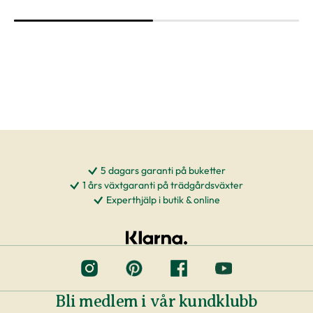
Växter är levande varor
Det är naturligt att växter får nya blad och
därmed också tappar blad. Om din växt har
några gula eller bruna bland, så innebär det inte
att växten är döende eller av dålig kvalitet. Vi
rekommenderar att du försiktigt plockar bort
dessa blad vid ankomst.
Skadeinsekter
5 dagars garanti på buketter
1 års växtgaranti på trädgårdsväxter
Vi arbetar tätt ihop med våra odlare och
Experthjälp i butik & online
leverantörer för att säkerställa hög kvalitet på
våra växter. Det blir allt vanligare att odlare
använder nyttodjur (skinnbaggar, nematoder,
rovkvalster) för att hålla borta skadedjur istället
för att bespruta växter med kemikalier, även
Bli medlem i vår kundklubb
kallat biologisk bekämpning. Om du eventuellt