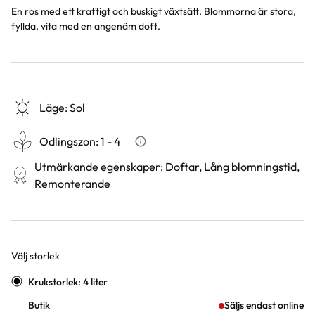
En ros med ett kraftigt och buskigt växtsätt. Blommorna är stora,
fyllda, vita med en angenäm doft.
Läge
:
Sol
Odlingszon
:
1 - 4
Vad är odlingszon?
Utmärkande egenskaper
:
Doftar, Lång blomningstid,
Remonterande
Välj storlek
Varianter
Krukstorlek: 4 liter
Butik
Säljs endast online